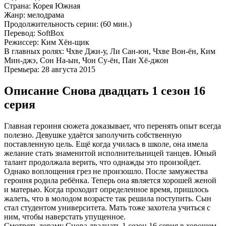
Страна:
Корея Южная
Жанр:
мелодрама
Продолжительность серии:
(60 мин.)
Перевод:
SoftBox
Режиссер:
Ким Хён-щик
В главных ролях:
Чхве Джи-у, Ли Сан-юн, Чхве Вон-ён, Ким
Мин-джэ, Сон На-ын, Чон Су-ён, Пан Хё-джон
Премьера:
28 августа 2015
Описание Снова двадцать 1 сезон 16
серия
Главная героиня сюжета доказывает, что перенять опыт всегда
полезно. Девушке удаётся заполучить собственную
поставленную цель. Ещё когда училась в школе, она имела
желание стать знаменитой исполнительницей танцев. Юный
талант продолжала верить, что однажды это произойдет.
Однако воплощения грез не произошло. После замужества
героиня родила ребёнка. Теперь она является хорошей женой
и матерью. Когда проходит определенное время, пришлось
жалеть, что в молодом возрасте так решила поступить. Сын
стал студентом университета. Мать тоже захотела учиться с
ним, чтобы наверстать упущенное.
Смотреть дораму Снова двадцать 1 сезон 16 серия в хорошем