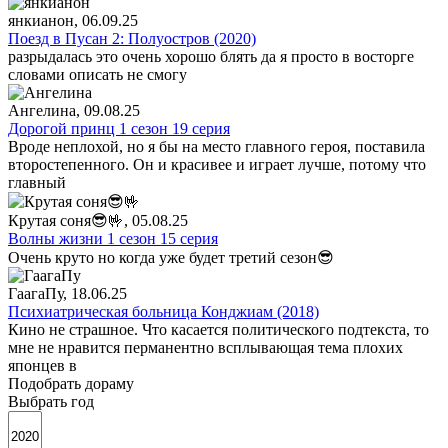
янкианон
, 06.09.25
Поезд в Пусан 2: Полуостров (2020)
разрыдалась это очень хорошо блять да я просто в восторге
словами описать не смогу
Ангелина
, 09.08.25
Дорогой принц 1 сезон 19 серия
Вроде неплохой, но я бы на место главного героя, поставила
второстепенного. Он и красивее и играет лучше, потому что
главный
Крутая соня😎🤟
, 05.08.25
Волны жизни 1 сезон 15 серия
Очень круто но когда уже будет третий сезон😎
ГаагаПу
, 18.06.25
Психиатрическая больница Конджиам (2018)
Кино не страшное. Что касается политического подтекста, то
мне не нравится перманентно всплывающая тема плохих
японцев в
Подобрать дораму
Выбрать год