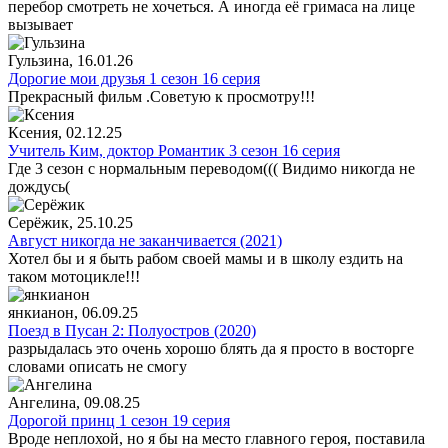
перебор смотреть не хочеться. А иногда её гримаса на лице
вызывает
Гульзина
, 16.01.26
Дорогие мои друзья 1 сезон 16 серия
Прекрасный фильм .Советую к просмотру!!!
Ксения
, 02.12.25
Учитель Ким, доктор Романтик 3 сезон 16 серия
Где 3 сезон с нормальным переводом((( Видимо никогда не
дождусь(
Серёжик
, 25.10.25
Август никогда не заканчивается (2021)
Хотел бы и я быть рабом своей мамы и в школу ездить на
таком мотоцикле!!!
янкианон
, 06.09.25
Поезд в Пусан 2: Полуостров (2020)
разрыдалась это очень хорошо блять да я просто в восторге
словами описать не смогу
Ангелина
, 09.08.25
Дорогой принц 1 сезон 19 серия
Вроде неплохой, но я бы на место главного героя, поставила