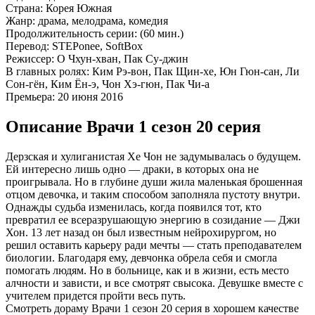
Страна:
Корея Южная
Жанр:
драма, мелодрама, комедия
Продолжительность серии:
(60 мин.)
Перевод:
STEPonee, SoftBox
Режиссер:
О Чхун-хван, Пак Су-джин
В главных ролях:
Ким Рэ-вон, Пак Щин-хе, Юн Гюн-сан, Ли
Сон-гён, Ким Ён-э, Чон Хэ-гюн, Пак Чи-а
Премьера:
20 июня 2016
Описание Врачи 1 сезон 20 серия
Дерзская и хулиганистая Хе Чон не задумывалась о будущем.
Ей интересно лишь одно — драки, в которых она не
проигрывала. Но в глубине души жила маленькая брошенная
отцом девочка, и таким способом заполняла пустоту внутри.
Однажды судьба изменилась, когда появился тот, кто
превратил ее всеразрушающую энергию в созидание — Джи
Хон. 13 лет назад он был известным нейрохирургом, но
решил оставить карьеру ради мечты — стать преподавателем
биологии. Благодаря ему, девчонка обрела себя и смогла
помогать людям. Но в больнице, как и в жизни, есть место
алчности и зависти, и все смотрят свысока. Девушке вместе с
учителем придется пройти весь путь.
Смотреть дораму Врачи 1 сезон 20 серия в хорошем качестве