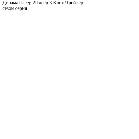
Дорама
Плеер 2
Плеер 3
Клип/Трейлер
сезон серия