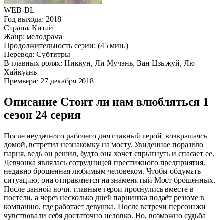
WEB-DL
Год выхода:
2018
Страна:
Китай
Жанр:
мелодрама
Продолжительность серии:
(45 мин.)
Перевод:
Субтитры
В главных ролях:
Никкун, Ли Мучэнь, Ван Цзыжуй, Лю
Хайкуань
Премьера:
27 декабря 2018
Описание Стоит ли нам влюбляться 1
сезон 24 серия
После неудачного рабочего дня главный герой, возвращаясь
домой, встретил незнакомку на мосту. Увиденное поразило
парня, ведь он решил, будто она хочет спрыгнуть и спасает ее.
Девчонка являлась сотрудницей престижного предприятия,
недавно брошенная любимым человеком. Чтобы обдумать
ситуацию, она отправляется на знаменитый Мост брошенных.
После данной ночи, главные герои проснулись вместе в
постели, а через несколько дней парнишка подаёт резюме в
компанию, где работает девушка. После встречи персонажи
чувствовали себя достаточно неловко. Но, возможно судьба