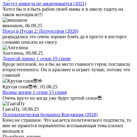
Август никогда не заканчивается (2021)
Хотел бы и я быть рабом своей мамы и в школу ездить на
таком мотоцикле!!!
янкианон
, 06.09.25
Поезд в Пусан 2: Полуостров (2020)
разрыдалась это очень хорошо блять да я просто в восторге
словами описать не смогу
Ангелина
, 09.08.25
Дорогой принц 1 сезон 19 серия
Вроде неплохой, но я бы на место главного героя, поставила
второстепенного. Он и красивее и играет лучше, потому что
главный
Крутая соня😎🤟
, 05.08.25
Волны жизни 1 сезон 15 серия
Очень круто но когда уже будет третий сезон😎
ГаагаПу
, 18.06.25
Психиатрическая больница Конджиам (2018)
Кино не страшное. Что касается политического подтекста, то
мне не нравится перманентно всплывающая тема плохих
японцев в
Подобрать дораму