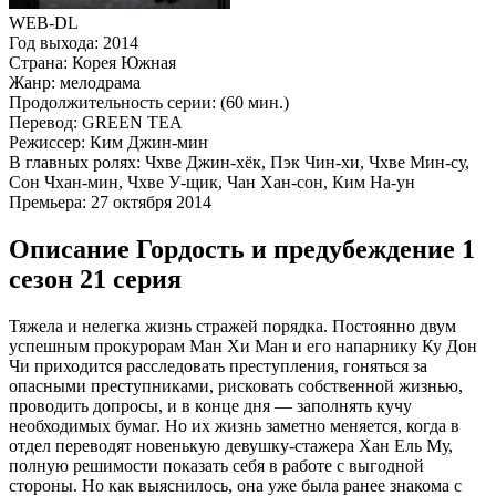
WEB-DL
Год выхода:
2014
Страна:
Корея Южная
Жанр:
мелодрама
Продолжительность серии:
(60 мин.)
Перевод:
GREEN TEA
Режиссер:
Ким Джин-мин
В главных ролях:
Чхве Джин-хёк, Пэк Чин-хи, Чхве Мин-су,
Сон Чхан-мин, Чхве У-щик, Чан Хан-сон, Ким На-ун
Премьера:
27 октября 2014
Описание Гордость и предубеждение 1
сезон 21 серия
Тяжела и нелегка жизнь стражей порядка. Постоянно двум
успешным прокурорам Ман Хи Ман и его напарнику Ку Дон
Чи приходится расследовать преступления, гоняться за
опасными преступниками, рисковать собственной жизнью,
проводить допросы, и в конце дня — заполнять кучу
необходимых бумаг. Но их жизнь заметно меняется, когда в
отдел переводят новенькую девушку-стажера Хан Ель Му,
полную решимости показать себя в работе с выгодной
стороны. Но как выяснилось, она уже была ранее знакома с