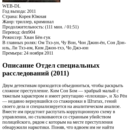
WEB-DL
Год выхода:
2011
Страна:
Корея Южная
Жанр:
триллер, криминал
Продолжительность:
(111 мин. / 01:51)
Перевод:
den904
Режиссер:
Хван Бён-гук
В главных ролях:
Ом Тхэ-ун, Чу Вон, Чон Джин-ён, Сон Дон-
иль, Ли Тхэ-им, Ким Джон-тхэ, Чо Джэ-юн
Премьера:
24 ноября 2011
Описание Отдел специальных
расследований (2011)
Двум детективам приходится объединиться, чтобы раскрыть
сложное преступление. Ким Сон Бом — храбрый малый с
тяжелым характером и имеет репутацию «плохиша», и Хо Рён
— недавно вернувшийся со стажировки в Штатах, гений
своего дела и специализируется на аналитическом анализе.
Вместе им предстоит распутать коррупционную схему в
управлении, но сталкиваются со странным убийством
полицейского, рядом с которым на месте преступления
обнаружили наркотики. Поняв, что вдвоем им не найти