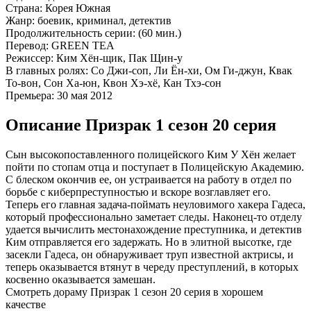
Страна:
Корея Южная
Жанр:
боевик, криминал, детектив
Продолжительность серии:
(60 мин.)
Перевод:
GREEN TEA
Режиссер:
Ким Хён-щик, Пак Щин-у
В главных ролях:
Со Джи-соп, Ли Ён-хи, Ом Ги-джун, Квак
То-вон, Сон Ха-юн, Квон Хэ-хё, Кан Тхэ-сон
Премьера:
30 мая 2012
Описание Призрак 1 сезон 20 серия
Сын высокопоставленного полицейского Ким У Хён желает
пойти по стопам отца и поступает в Полицейскую Академию.
С блеском окончив ее, он устраивается на работу в отдел по
борьбе с киберпреступностью и вскоре возглавляет его.
Теперь его главная задача-поймать неуловимого хакера Гадеса,
который профессионально заметает следы. Наконец-то отделу
удается вычислить местонахождение преступника, и детектив
Ким отправляется его задержать. Но в элитной высотке, где
засекли Гадеса, он обнаруживает труп известной актрисы, и
теперь оказывается втянут в череду преступлений, в которых
косвенно оказывается замешан.
Смотреть дораму Призрак 1 сезон 20 серия в хорошем
качестве