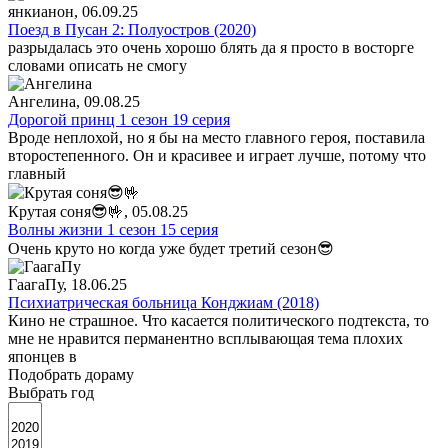
янкианон
, 06.09.25
Поезд в Пусан 2: Полуостров (2020)
разрыдалась это очень хорошо блять да я просто в восторге
словами описать не смогу
Ангелина
, 09.08.25
Дорогой принц 1 сезон 19 серия
Вроде неплохой, но я бы на место главного героя, поставила
второстепенного. Он и красивее и играет лучше, потому что
главный
Крутая соня😎🤟
, 05.08.25
Волны жизни 1 сезон 15 серия
Очень круто но когда уже будет третий сезон😎
ГаагаПу
, 18.06.25
Психиатрическая больница Конджиам (2018)
Кино не страшное. Что касается политического подтекста, то
мне не нравится перманентно всплывающая тема плохих
японцев в
Подобрать дораму
Выбрать год