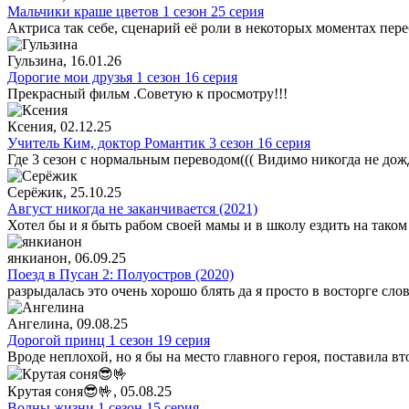
Мальчики краше цветов 1 сезон 25 серия
Актриса так себе, сценарий её роли в некоторых моментах пере
Гульзина
, 16.01.26
Дорогие мои друзья 1 сезон 16 серия
Прекрасный фильм .Советую к просмотру!!!
Ксения
, 02.12.25
Учитель Ким, доктор Романтик 3 сезон 16 серия
Где 3 сезон с нормальным переводом((( Видимо никогда не дож
Серёжик
, 25.10.25
Август никогда не заканчивается (2021)
Хотел бы и я быть рабом своей мамы и в школу ездить на таком
янкианон
, 06.09.25
Поезд в Пусан 2: Полуостров (2020)
разрыдалась это очень хорошо блять да я просто в восторге сло
Ангелина
, 09.08.25
Дорогой принц 1 сезон 19 серия
Вроде неплохой, но я бы на место главного героя, поставила в
Крутая соня😎🤟
, 05.08.25
Волны жизни 1 сезон 15 серия