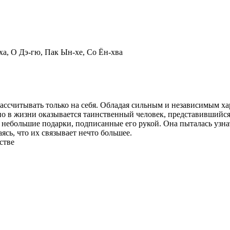
а, О Дэ-гю, Пак Ын-хе, Со Ён-хва
)
ссчитывать только на себя. Обладая сильным и независимым хар
о в жизни оказывается таинственный человек, представившийс
небольшие подарки, подписанные его рукой. Она пыталась узнат
ясь, что их связывает нечто большее.
стве