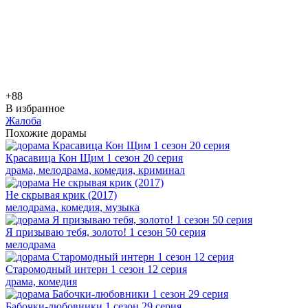
+8
8
В избранное
Жалоба
Похожие дорамы
Красавица Кон Щим 1 сезон 20 серия
драма, мелодрама, комедия, криминал
Не скрывая крик (2017)
мелодрама, комедия, музыка
Я призываю тебя, золото! 1 сезон 50 серия
мелодрама
Старомодный интерн 1 сезон 12 серия
драма, комедия
Бабочки-любовники 1 сезон 29 серия