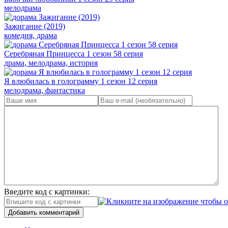
мелодрама
Зажигание (2019)
комедия, драма
Серебряная Принцесса 1 сезон 58 серия
драма, мелодрама, история
Я влюбилась в голограмму 1 сезон 12 серия
мелодрама, фантастика
Введите код с картинки:
Добавить комментарий