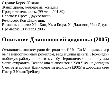
Страна:
Корея Южная
Жанр:
драма, мелодрама, комедия
Продолжительность:
(99 мин. / 01:39)
Перевод:
Проф. Двухголосый
Режиссер:
Кон Джон-щик
В главных ролях:
Хён Бин, Кым Бо-ра, Ха Джи-вон, Чон Джун-х
Премьера:
13 января 2005
Описание Длинноногий дядюшка (2005
Оставшись слишком рано без родителей Чха Ён Ми привыкла ра
была непостижимым ремеслом, ведь нужны деньги. Неожиданн
любимую работу и оплатить учебу. Периодически она получала 
могла отправить. Вскоре она знакомится с Хён Чжу, не догадыва
Смотреть дораму Длинноногий дядюшка (2005) в хорошем каче
Плеер 3
Клип/Трейлер