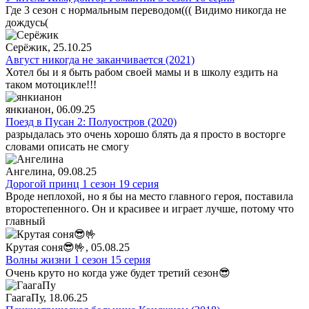
Где 3 сезон с нормальным переводом((( Видимо никогда не
дождусь(
Серёжик
, 25.10.25
Август никогда не заканчивается (2021)
Хотел бы и я быть рабом своей мамы и в школу ездить на
таком мотоцикле!!!
янкианон
, 06.09.25
Поезд в Пусан 2: Полуостров (2020)
разрыдалась это очень хорошо блять да я просто в восторге
словами описать не смогу
Ангелина
, 09.08.25
Дорогой принц 1 сезон 19 серия
Вроде неплохой, но я бы на место главного героя, поставила
второстепенного. Он и красивее и играет лучше, потому что
главный
Крутая соня😎🤟
, 05.08.25
Волны жизни 1 сезон 15 серия
Очень круто но когда уже будет третий сезон😎
ГаагаПу
, 18.06.25