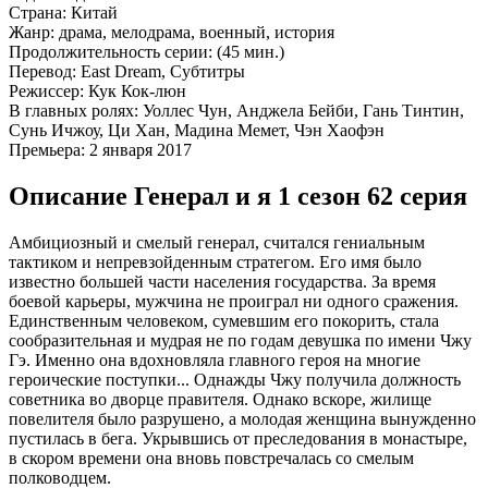
Страна:
Китай
Жанр:
драма, мелодрама, военный, история
Продолжительность серии:
(45 мин.)
Перевод:
East Dream, Субтитры
Режиссер:
Кук Кок-люн
В главных ролях:
Уоллес Чун, Анджела Бейби, Гань Тинтин,
Сунь Ичжоу, Ци Хан, Мадина Мемет, Чэн Хаофэн
Премьера:
2 января 2017
Описание Генерал и я 1 сезон 62 серия
Амбициозный и смелый генерал, считался гениальным
тактиком и непревзойденным стратегом. Его имя было
известно большей части населения государства. За время
боевой карьеры, мужчина не проиграл ни одного сражения.
Единственным человеком, сумевшим его покорить, стала
сообразительная и мудрая не по годам девушка по имени Чжу
Гэ. Именно она вдохновляла главного героя на многие
героические поступки... Однажды Чжу получила должность
советника во дворце правителя. Однако вскоре, жилище
повелителя было разрушено, а молодая женщина вынужденно
пустилась в бега. Укрывшись от преследования в монастыре,
в скором времени она вновь повстречалась со смелым
полководцем.