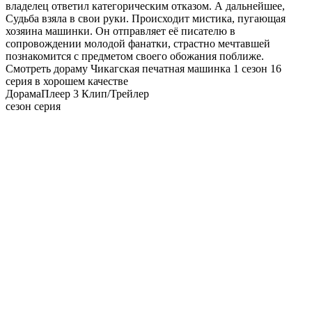
владелец ответил категорическим отказом. А дальнейшее,
Судьба взяла в свои руки. Происходит мистика, пугающая
хозяина машинки. Он отправляет её писателю в
сопровождении молодой фанатки, страстно мечтавшей
познакомится с предметом своего обожания поближе.
Смотреть дораму Чикагская печатная машинка 1 сезон 16
серия в хорошем качестве
Дорама
Плеер 3
Клип/Трейлер
сезон серия