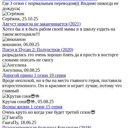
Где 3 сезон с нормальным переводом((( Видимо никогда не
дождусь(
Серёжик
, 25.10.25
Август никогда не заканчивается (2021)
Хотел бы и я быть рабом своей мамы и в школу ездить на
таком мотоцикле!!!
янкианон
, 06.09.25
Поезд в Пусан 2: Полуостров (2020)
разрыдалась это очень хорошо блять да я просто в восторге
словами описать не смогу
Ангелина
, 09.08.25
Дорогой принц 1 сезон 19 серия
Вроде неплохой, но я бы на место главного героя, поставила
второстепенного. Он и красивее и играет лучше, потому что
главный
Крутая соня😎🤟
, 05.08.25
Волны жизни 1 сезон 15 серия
Очень круто но когда уже будет третий сезон😎
ГаагаПу
, 18.06.25
Психиатрическая больница Конджиам (2018)