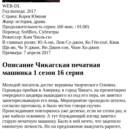
WEB-DL
Год выхода:
2017
Страна:
Корея Южная
Жанр:
история, драма
Продолжительность серии:
(60 мин. / 01:00)
Перевод:
SoftBox, Субтитры
Режиссер:
Ким Чхоль-гю
В главных ролях:
Ю А-ин, Лим Су-джон, Ко Гён-пхё, Квак
Щи-ян, Чо У-джин, Ян Джин-сон, Чхон Хо-джин
Премьера:
7 апреля 2017
Описание Чикагская печатная
машинка 1 сезон 16 серия
Молодой писатель достиг вершины творческого Олимпа.
Однажды прибыв в Америку, в город Чикаго, на презентацию
очередного шедевра вышедшего из под его пера, он заметил
заинтересовавшую его вещь. Мероприятие проходило штатно,
согласно протоколу, и было честно говоря скучно.
Происходившее повторялось уже десятки, если не сотни раз, и
уже набило оскомину. А тут блуждающий взгляд заметил
старую печатную машинку. Было в ней нечто, что зацепило
именитую личность. Но на предложение выкупить раритет,