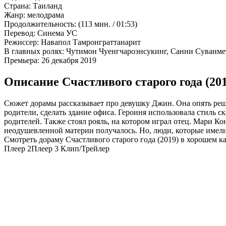
Страна:
Таиланд
Жанр:
мелодрама
Продолжительность:
(113 мин. / 01:53)
Перевод:
Синема УС
Режиссер:
Навапол Тамронграттанарит
В главных ролях:
Чутимон Чуенгчароэнсукинг, Санни Суванметха
Премьера:
26 декабря 2019
Описание Счастливого старого года (201
Сюжет дорамы рассказывает про девушку Джин. Она опять решил
родители, сделать здание офиса. Героиня использовала стиль 
родителей. Также стоял рояль, на котором играл отец. Мари Ко
неодушевленной материи получалось. Но, люди, которые имел
Смотреть дораму Счастливого старого года (2019) в хорошем ка
Плеер 2
Плеер 3
Клип/Трейлер