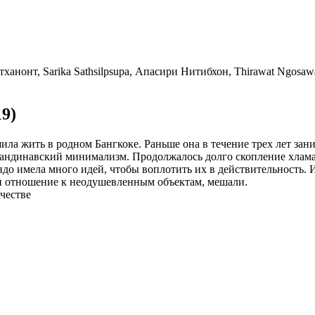
нонт, Sarika Sathsilpsupa, Апасири Нитибхон, Thirawat Ngosawa
9)
а жить в родном Бангкоке. Раньше она в течение трех лет зани
скандинавский минимализм. Продолжалось долго скопление хлама
ндо имела много идей, чтобы воплотить их в действительность. 
и отношение к неодушевленным объектам, мешали.
честве