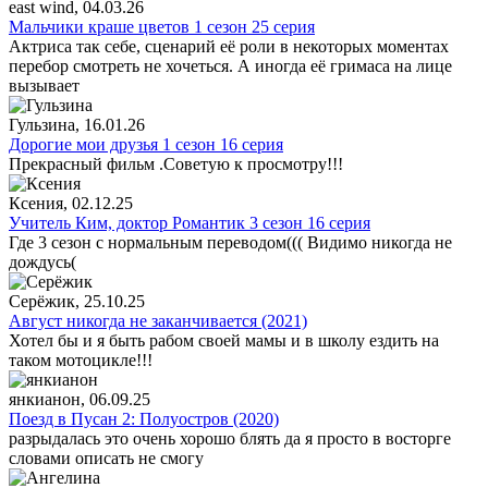
east wind
, 04.03.26
Мальчики краше цветов 1 сезон 25 серия
Актриса так себе, сценарий её роли в некоторых моментах
перебор смотреть не хочеться. А иногда её гримаса на лице
вызывает
Гульзина
, 16.01.26
Дорогие мои друзья 1 сезон 16 серия
Прекрасный фильм .Советую к просмотру!!!
Ксения
, 02.12.25
Учитель Ким, доктор Романтик 3 сезон 16 серия
Где 3 сезон с нормальным переводом((( Видимо никогда не
дождусь(
Серёжик
, 25.10.25
Август никогда не заканчивается (2021)
Хотел бы и я быть рабом своей мамы и в школу ездить на
таком мотоцикле!!!
янкианон
, 06.09.25
Поезд в Пусан 2: Полуостров (2020)
разрыдалась это очень хорошо блять да я просто в восторге
словами описать не смогу