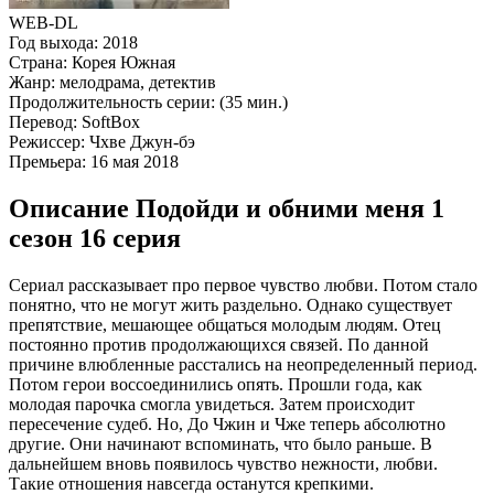
WEB-DL
Год выхода:
2018
Страна:
Корея Южная
Жанр:
мелодрама, детектив
Продолжительность серии:
(35 мин.)
Перевод:
SoftBox
Режиссер:
Чхве Джун-бэ
Премьера:
16 мая 2018
Описание Подойди и обними меня 1
сезон 16 серия
Сериал рассказывает про первое чувство любви. Потом стало
понятно, что не могут жить раздельно. Однако существует
препятствие, мешающее общаться молодым людям. Отец
постоянно против продолжающихся связей. По данной
причине влюбленные расстались на неопределенный период.
Потом герои воссоединились опять. Прошли года, как
молодая парочка смогла увидеться. Затем происходит
пересечение судеб. Но, До Чжин и Чже теперь абсолютно
другие. Они начинают вспоминать, что было раньше. В
дальнейшем вновь появилось чувство нежности, любви.
Такие отношения навсегда останутся крепкими.