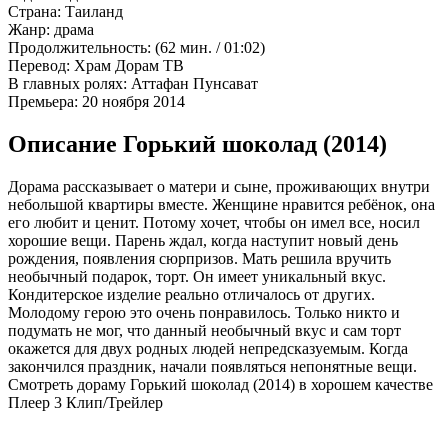
Страна:
Таиланд
Жанр:
драма
Продолжительность:
(62 мин. / 01:02)
Перевод:
Храм Дорам ТВ
В главных ролях:
Аттафан Пунсават
Премьера:
20 ноября 2014
Описание Горький шоколад (2014)
Дорама рассказывает о матери и сыне, проживающих внутри
небольшой квартиры вместе. Женщине нравится ребёнок, она
его любит и ценит. Потому хочет, чтобы он имел все, носил
хорошие вещи. Парень ждал, когда наступит новый день
рождения, появления сюрпризов. Мать решила вручить
необычный подарок, торт. Он имеет уникальный вкус.
Кондитерское изделие реально отличалось от других.
Молодому герою это очень понравилось. Только никто и
подумать не мог, что данный необычный вкус и сам торт
окажется для двух родных людей непредсказуемым. Когда
закончился праздник, начали появляться непонятные вещи.
Смотреть дораму Горький шоколад (2014) в хорошем качестве
Плеер 3
Клип/Трейлер