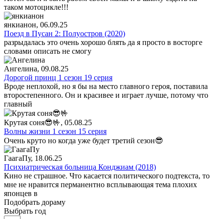
таком мотоцикле!!!
янкианон
, 06.09.25
Поезд в Пусан 2: Полуостров (2020)
разрыдалась это очень хорошо блять да я просто в восторге
словами описать не смогу
Ангелина
, 09.08.25
Дорогой принц 1 сезон 19 серия
Вроде неплохой, но я бы на место главного героя, поставила
второстепенного. Он и красивее и играет лучше, потому что
главный
Крутая соня😎🤟
, 05.08.25
Волны жизни 1 сезон 15 серия
Очень круто но когда уже будет третий сезон😎
ГаагаПу
, 18.06.25
Психиатрическая больница Конджиам (2018)
Кино не страшное. Что касается политического подтекста, то
мне не нравится перманентно всплывающая тема плохих
японцев в
Подобрать дораму
Выбрать год