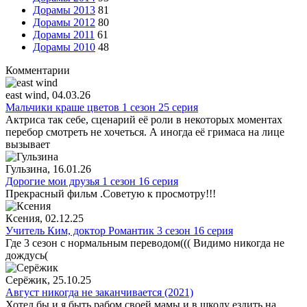
Дорамы 2013
81
Дорамы 2012
80
Дорамы 2011
61
Дорамы 2010
48
Комментарии
east wind
, 04.03.26
Мальчики краше цветов 1 сезон 25 серия
Актриса так себе, сценарий её роли в некоторых моментах
перебор смотреть не хочеться. А иногда её гримаса на лице
вызывает
Гульзина
, 16.01.26
Дорогие мои друзья 1 сезон 16 серия
Прекрасный фильм .Советую к просмотру!!!
Ксения
, 02.12.25
Учитель Ким, доктор Романтик 3 сезон 16 серия
Где 3 сезон с нормальным переводом((( Видимо никогда не
дождусь(
Серёжик
, 25.10.25
Август никогда не заканчивается (2021)
Хотел бы и я быть рабом своей мамы и в школу ездить на