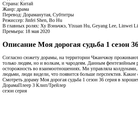
Страна:
Китай
Жанр:
драма
Перевод:
Дораманутая, Субтитры
Режиссер:
Jinfei Shen, Bo Hu
В главных ролях:
Ху Вэньчжэ, Yixuan Hu, Geyang Lee, Linwei L
Премьера:
18 мая 2020
Описание Моя дорогая судьба 1 сезон 3
Согласно сюжету дорамы, на территории Чжанчжоу проживают н
только людям, но и волкам, и чародеям. Данным фентезийным
осторожность во взаимоотношениях. Ми управляла колдунами, р
людьми, люди видели, что появится больше перспектив. Какие
Смотреть дораму Моя дорогая судьба 1 сезон 36 серия в хороше
Дорама
Плеер 3
Клип/Трейлер
сезон серия