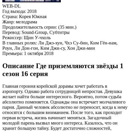
WEB-DL
Год выхода:
2018
Страна:
Корея Южная
Жанр:
мелодрама
Продолжительность серии:
(35 мин.)
Перевод:
Sound-Group, Субтитры
Режиссер:
Щин У-чхоль
В главных ролях:
Ли Джэ-хун, Чхэ Су-бин, Ким Гён-нам,
Роун, Ли Дон-гон, Ким Джи-су, Хон Джи-мин
Премьера:
1 октября 2018
Описание Где приземляются звёзды 1
сезон 16 серия
Главная героиня корейской дорамы хочет работать в
аэропорту. Однако работа сотрудницей непростая. Девушка
желает найти больше интересного. Вероятно, потом судьба
абсолютно поменяется. Однажды она встречает молчаливого
парня. Данный человек абсолютно не переносит, когда к нему
относятся с большим вниманием. После того, как проходит
первая встреча, жизнь начинает меняться. Загадочный
молодой парень вызвал много интереса. Казалось, что он
хранит большую тайну. Будет достаточно сложностей,