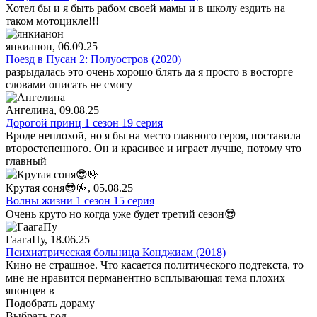
Хотел бы и я быть рабом своей мамы и в школу ездить на
таком мотоцикле!!!
янкианон
, 06.09.25
Поезд в Пусан 2: Полуостров (2020)
разрыдалась это очень хорошо блять да я просто в восторге
словами описать не смогу
Ангелина
, 09.08.25
Дорогой принц 1 сезон 19 серия
Вроде неплохой, но я бы на место главного героя, поставила
второстепенного. Он и красивее и играет лучше, потому что
главный
Крутая соня😎🤟
, 05.08.25
Волны жизни 1 сезон 15 серия
Очень круто но когда уже будет третий сезон😎
ГаагаПу
, 18.06.25
Психиатрическая больница Конджиам (2018)
Кино не страшное. Что касается политического подтекста, то
мне не нравится перманентно всплывающая тема плохих
японцев в
Подобрать дораму
Выбрать год