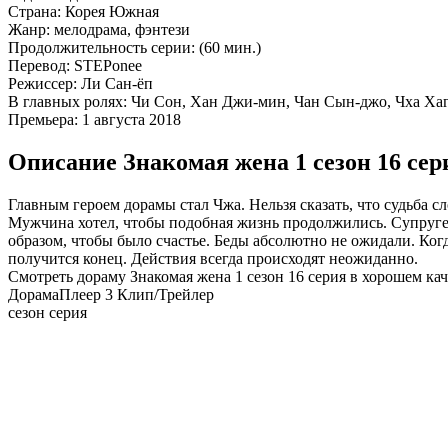
Страна:
Корея Южная
Жанр:
мелодрама, фэнтези
Продолжительность серии:
(60 мин.)
Перевод:
STEPonee
Режиссер:
Ли Сан-ёп
В главных ролях:
Чи Сон, Хан Джи-мин, Чан Сын-джо, Чха Хаг
Премьера:
1 августа 2018
Описание Знакомая жена 1 сезон 16 сер
Главным героем дорамы стал Чжа. Нельзя сказать, что судьба 
Мужчина хотел, чтобы подобная жизнь продолжились. Супруге
образом, чтобы было счастье. Беды абсолютно не ожидали. Ког
получится конец. Действия всегда происходят неожиданно.
Смотреть дораму Знакомая жена 1 сезон 16 серия в хорошем кач
Дорама
Плеер 3
Клип/Трейлер
сезон серия