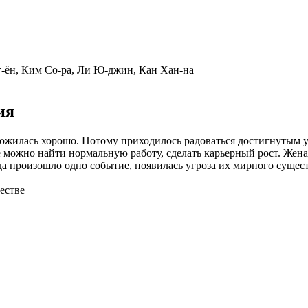
-ён, Ким Со-ра, Ли Ю-джин, Кан Хан-на
ия
сложилась хорошо. Потому приходилось радоваться достигнутым 
 можно найти нормальную работу, сделать карьерный рост. Же
да произошло одно событие, появилась угроза их мирного сущес
естве