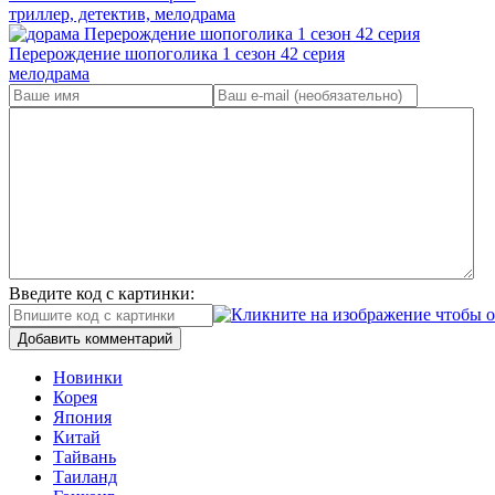
триллер, детектив, мелодрама
Перерождение шопоголика 1 сезон 42 серия
мелодрама
Введите код с картинки:
Добавить комментарий
Новинки
Корея
Япония
Китай
Тайвань
Таиланд