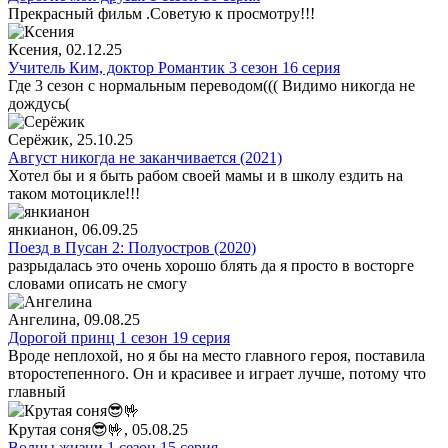
Прекрасный фильм .Советую к просмотру!!!
Ксения
, 02.12.25
Учитель Ким, доктор Романтик 3 сезон 16 серия
Где 3 сезон с нормальным переводом((( Видимо никогда не
дождусь(
Серёжик
, 25.10.25
Август никогда не заканчивается (2021)
Хотел бы и я быть рабом своей мамы и в школу ездить на
таком мотоцикле!!!
янкианон
, 06.09.25
Поезд в Пусан 2: Полуостров (2020)
разрыдалась это очень хорошо блять да я просто в восторге
словами описать не смогу
Ангелина
, 09.08.25
Дорогой принц 1 сезон 19 серия
Вроде неплохой, но я бы на место главного героя, поставила
второстепенного. Он и красивее и играет лучше, потому что
главный
Крутая соня😎🤟
, 05.08.25
Волны жизни 1 сезон 15 серия