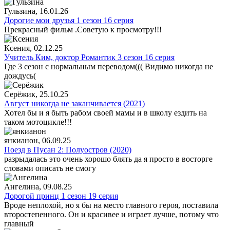
Гульзина
, 16.01.26
Дорогие мои друзья 1 сезон 16 серия
Прекрасный фильм .Советую к просмотру!!!
Ксения
, 02.12.25
Учитель Ким, доктор Романтик 3 сезон 16 серия
Где 3 сезон с нормальным переводом((( Видимо никогда не
дождусь(
Серёжик
, 25.10.25
Август никогда не заканчивается (2021)
Хотел бы и я быть рабом своей мамы и в школу ездить на
таком мотоцикле!!!
янкианон
, 06.09.25
Поезд в Пусан 2: Полуостров (2020)
разрыдалась это очень хорошо блять да я просто в восторге
словами описать не смогу
Ангелина
, 09.08.25
Дорогой принц 1 сезон 19 серия
Вроде неплохой, но я бы на место главного героя, поставила
второстепенного. Он и красивее и играет лучше, потому что
главный