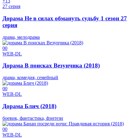
+1
3
27 серия
Дорама Не в силах обмануть судьбу 1 сезон 27
серия
драма, мелодрама
0
0
WEB-DL
Дорама В поисках Везунчика (2018)
драма, комедия, семейный
0
0
WEB-DL
Дорама Блич (2018)
боевик, фантастика, фэнтези
0
0
WEB-DL