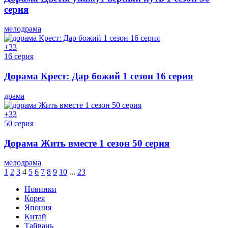
серия
мелодрама
+3
3
16 серия
Дорама Крест: Дар божий 1 сезон 16 серия
драма
+3
3
50 серия
Дорама Жить вместе 1 сезон 50 серия
мелодрама
1
2
3
4
5
6
7
8
9
10
...
23
Новинки
Корея
Япония
Китай
Тайвань