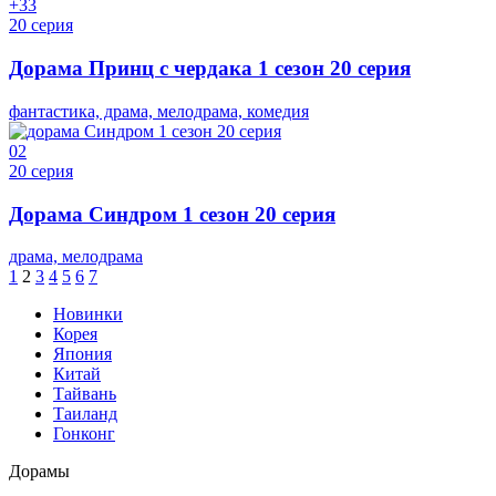
+3
3
20 серия
Дорама Принц с чердака 1 сезон 20 серия
фантастика, драма, мелодрама, комедия
0
2
20 серия
Дорама Синдром 1 сезон 20 серия
драма, мелодрама
1
2
3
4
5
6
7
Новинки
Корея
Япония
Китай
Тайвань
Таиланд
Гонконг
Дорамы