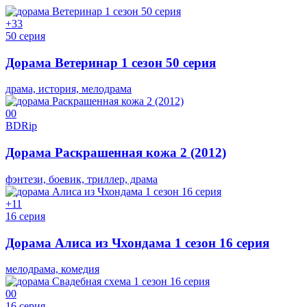
+3
3
50 серия
Дорама Ветеринар 1 сезон 50 серия
драма, история, мелодрама
0
0
BDRip
Дорама Раскрашенная кожа 2 (2012)
фэнтези, боевик, триллер, драма
+1
1
16 серия
Дорама Алиса из Чхондама 1 сезон 16 серия
мелодрама, комедия
0
0
16 серия