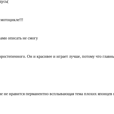
дусь(
 мотоцикле!!!
вами описать не смогу
торостепенного. Он и красивее и играет лучше, потому что главн
мне не нравится перманентно всплывающая тема плохих японцев 