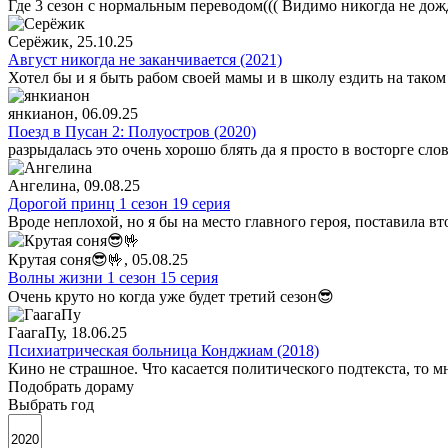
Где 3 сезон с нормальным переводом((( Видимо никогда не дож
Серёжик
, 25.10.25
Август никогда не заканчивается (2021)
Хотел бы и я быть рабом своей мамы и в школу ездить на таком
янкианон
, 06.09.25
Поезд в Пусан 2: Полуостров (2020)
разрыдалась это очень хорошо блять да я просто в восторге сло
Ангелина
, 09.08.25
Дорогой принц 1 сезон 19 серия
Вроде неплохой, но я бы на место главного героя, поставила в
Крутая соня😎🤟
, 05.08.25
Волны жизни 1 сезон 15 серия
Очень круто но когда уже будет третий сезон😎
ГаагаПу
, 18.06.25
Психиатрическая больница Конджиам (2018)
Кино не страшное. Что касается политического подтекста, то 
Подобрать дораму
Выбрать год