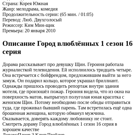
Страна:
Корея Южная
Жанр:
мелодрама, комедия
Продолжительность серии:
(65 мин. / 01:05)
Перевод:
Люб. Двухголосый
Режиссер:
Ким Мин-щик
Премьера:
20 января 2010
Описание Город влюблённых 1 сезон 16
серия
Дорама рассказывает про девушку Щин. Героиня работала
журналисткой телевидения. Ей исполнилось тридцать четыре.
Она встречается с бойфрендом, предложившим выйти за него
замуж. Он подарил кольцо, которое украшал бриллиант.
Однажды пришлось проводить репортаж внутри здания
мотеля, где произошёл пожар. Героиня видела, что из окна на
поверхность матов, выпрыгнул полуголая юная красотка с
женихом Щин. Потому необходимо после обиды отправиться
туда, где проживал бывший парень. Там встретилась ещё одна
брошенная женщина, которую обманул мужчина.
Оказывается, доверять каждому любовнику не стоит.
Смотреть дораму Город влюблённых 1 сезон 16 серия в
хорошем качестве
Дорама
Плеер 3
Клип/Трейлер