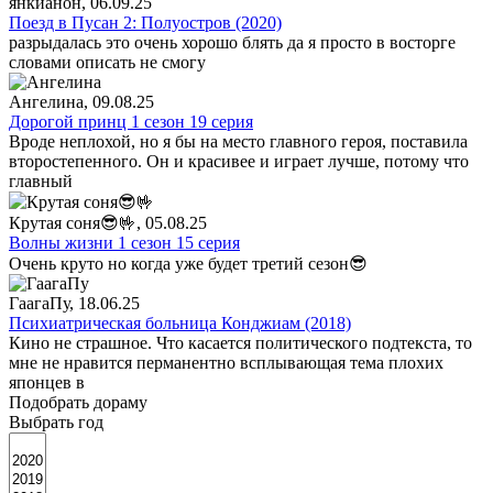
янкианон
, 06.09.25
Поезд в Пусан 2: Полуостров (2020)
разрыдалась это очень хорошо блять да я просто в восторге
словами описать не смогу
Ангелина
, 09.08.25
Дорогой принц 1 сезон 19 серия
Вроде неплохой, но я бы на место главного героя, поставила
второстепенного. Он и красивее и играет лучше, потому что
главный
Крутая соня😎🤟
, 05.08.25
Волны жизни 1 сезон 15 серия
Очень круто но когда уже будет третий сезон😎
ГаагаПу
, 18.06.25
Психиатрическая больница Конджиам (2018)
Кино не страшное. Что касается политического подтекста, то
мне не нравится перманентно всплывающая тема плохих
японцев в
Подобрать дораму
Выбрать год