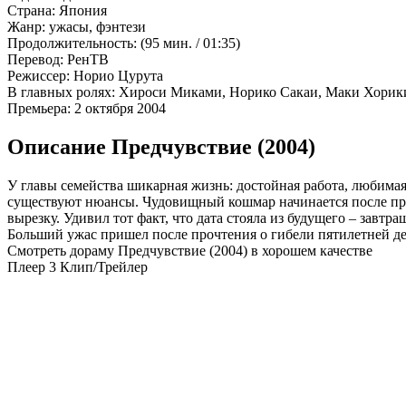
Страна:
Япония
Жанр:
ужасы, фэнтези
Продолжительность:
(95 мин. / 01:35)
Перевод:
РенТВ
Режиссер:
Норио Цурута
В главных ролях:
Хироси Миками, Норико Сакаи, Маки Хорики
Премьера:
2 октября 2004
Описание Предчувствие (2004)
У главы семейства шикарная жизнь: достойная работа, любимая
существуют нюансы. Чудовищный кошмар начинается после про
вырезку. Удивил тот факт, что дата стояла из будущего – завт
Больший ужас пришел после прочтения о гибели пятилетней дев
Смотреть дораму Предчувствие (2004) в хорошем качестве
Плеер 3
Клип/Трейлер