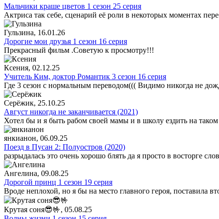
Мальчики краше цветов 1 сезон 25 серия
Актриса так себе, сценарий её роли в некоторых моментах пере
Гульзина
, 16.01.26
Дорогие мои друзья 1 сезон 16 серия
Прекрасный фильм .Советую к просмотру!!!
Ксения
, 02.12.25
Учитель Ким, доктор Романтик 3 сезон 16 серия
Где 3 сезон с нормальным переводом((( Видимо никогда не дож
Серёжик
, 25.10.25
Август никогда не заканчивается (2021)
Хотел бы и я быть рабом своей мамы и в школу ездить на таком
янкианон
, 06.09.25
Поезд в Пусан 2: Полуостров (2020)
разрыдалась это очень хорошо блять да я просто в восторге сло
Ангелина
, 09.08.25
Дорогой принц 1 сезон 19 серия
Вроде неплохой, но я бы на место главного героя, поставила в
Крутая соня😎🤟
, 05.08.25
Волны жизни 1 сезон 15 серия