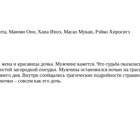
та, Маюми Оно, Хана Иноэ, Масао Мукаи, Рэйко Хиросигэ
 жена и красавица дочка. Мужчине кажется. Что судьба оказала
стой загородной поездки. Мужчина остановился ночью на трасс
рашнего дня. Внутри сообщались трагические подробности страшн
очки – совсем как его дочь.