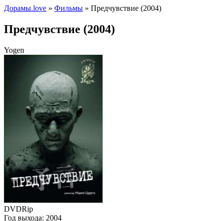
Дорамы.love
»
Фильмы
» Предчувствие (2004)
Предчувствие (2004)
Yogen
DVDRip
Год выхода:
2004