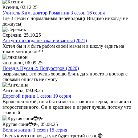
Ксения
, 02.12.25
Учитель Ким, доктор Романтик 3 сезон 16 серия
Где 3 сезон с нормальным переводом((( Видимо никогда не
дождусь(
Серёжик
, 25.10.25
Август никогда не заканчивается (2021)
Хотел бы и я быть рабом своей мамы и в школу ездить на
таком мотоцикле!!!
янкианон
, 06.09.25
Поезд в Пусан 2: Полуостров (2020)
разрыдалась это очень хорошо блять да я просто в восторге
словами описать не смогу
Ангелина
, 09.08.25
Дорогой принц 1 сезон 19 серия
Вроде неплохой, но я бы на место главного героя, поставила
второстепенного. Он и красивее и играет лучше, потому что
главный
Крутая соня😎🤟
, 05.08.25
Волны жизни 1 сезон 15 серия
Очень круто но когда уже будет третий сезон😎