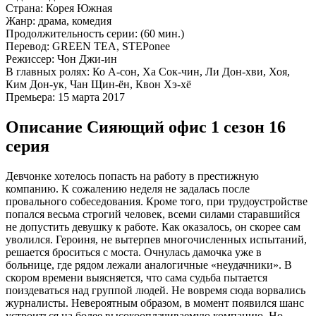
Страна:
Корея Южная
Жанр:
драма, комедия
Продолжительность серии:
(60 мин.)
Перевод:
GREEN TEA, STEPonee
Режиссер:
Чон Джи-ин
В главных ролях:
Ко А-сон, Ха Сок-чин, Ли Дон-хви, Хоя,
Ким Дон-ук, Чан Щин-ён, Квон Хэ-хё
Премьера:
15 марта 2017
Описание Сияющий офис 1 сезон 16
серия
Девчонке хотелось попасть на работу в престижную
компанию. К сожалению неделя не задалась после
провального собеседования. Кроме того, при трудоустройстве
попался весьма строгий человек, всеми силами старавшийся
не допустить девушку к работе. Как оказалось, он скорее сам
уволился. Героиня, не вытерпев многочисленных испытаний,
решается броситься с моста. Очнулась дамочка уже в
больнице, где рядом лежали аналогичные «неудачники». В
скором времени выясняется, что сама судьба пытается
поиздеваться над группой людей. Не вовремя сюда ворвались
журналисты. Невероятным образом, в момент появился шанс
устроиться на более высокооплачиваемую компанию. Но,