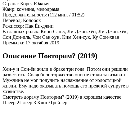
Страна:
Корея Южная
Жанр:
комедия, мелодрама
Продолжительность:
(112 мин. / 01:52)
Перевод:
Колобок
Режиссер:
Пак Ён-джип
В главных ролях:
Квон Сан-у, Ли Джон-хён, Ли Джон-хёк,
Сон Дон-иль, Чон Сан-хун, Ким Хён-сук, Ку Сон-хван
Премьера:
17 октября 2019
Описание Повторим? (2019)
Хен-у и Сон-ён жили в браке три года. Потом они решили
развестись. Свадебное торжество они не стали заказывать.
Мужчина не мог получить наслаждение от холостяцкой
жизни. Ему надо оказывать помощь его прежней супруге в
хозяйстве.
Смотреть дораму Повторим? (2019) в хорошем качестве
Плеер 2
Плеер 3
Клип/Трейлер