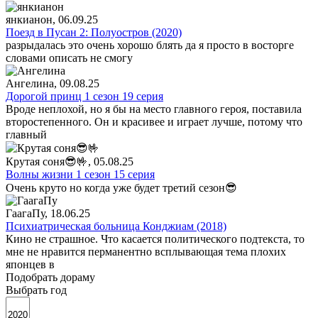
янкианон
, 06.09.25
Поезд в Пусан 2: Полуостров (2020)
разрыдалась это очень хорошо блять да я просто в восторге
словами описать не смогу
Ангелина
, 09.08.25
Дорогой принц 1 сезон 19 серия
Вроде неплохой, но я бы на место главного героя, поставила
второстепенного. Он и красивее и играет лучше, потому что
главный
Крутая соня😎🤟
, 05.08.25
Волны жизни 1 сезон 15 серия
Очень круто но когда уже будет третий сезон😎
ГаагаПу
, 18.06.25
Психиатрическая больница Конджиам (2018)
Кино не страшное. Что касается политического подтекста, то
мне не нравится перманентно всплывающая тема плохих
японцев в
Подобрать дораму
Выбрать год