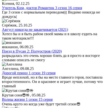
Ксения
, 02.12.25
Учитель Ким, доктор Романтик 3 сезон 16 серия
Где 3 сезон с нормальным переводом((( Видимо никогда не
дождусь(
Серёжик
, 25.10.25
Август никогда не заканчивается (2021)
Хотел бы и я быть рабом своей мамы и в школу ездить на
таком мотоцикле!!!
янкианон
, 06.09.25
Поезд в Пусан 2: Полуостров (2020)
разрыдалась это очень хорошо блять да я просто в восторге
словами описать не смогу
Ангелина
, 09.08.25
Дорогой принц 1 сезон 19 серия
Вроде неплохой, но я бы на место главного героя, поставила
второстепенного. Он и красивее и играет лучше, потому что
главный
Крутая соня😎🤟
, 05.08.25
Волны жизни 1 сезон 15 серия
Очень круто но когда уже будет третий сезон😎