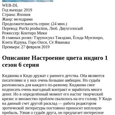
WEB-DL
Год выхода:
2019
Страна:
Япония
Жанр:
мелодрама
Продолжительность серии:
(24 мин.)
Перевод:
Pus'ki production, Люб. Двухголосый
Режиссер:
Коитиро Мики
В главных ролях:
Тэруносукэ Такэдзаи, Ёсида Мунэхиро,
Кэнта Идзука, Горо Оиси, Сё Яманака
Премьера:
27 февраля 2019
Описание Настроение цвета индиго 1
сезон 6 серия
Киджима и Кидо дружат с раннего детства. Оба являются
писателями и у них очень большие амбиции. Но судьба
разложилась для каждого по-разному. Киджима смог
подписать очень выгодный контракт и заработать много
денег. Но в определённый момент его настиг творческий
кризис и множество проблем свалилось на его голову. У Кидо
на данный счет другой расклад — работа редактором
эротической литературы постоянно приносит неплохую
прибыль. Узнав о судьбе друга, он предлагает интересное