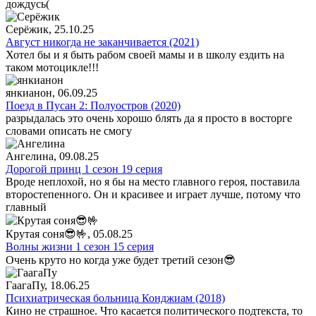
дождусь(
Серёжик
, 25.10.25
Август никогда не заканчивается (2021)
Хотел бы и я быть рабом своей мамы и в школу ездить на
таком мотоцикле!!!
янкианон
, 06.09.25
Поезд в Пусан 2: Полуостров (2020)
разрыдалась это очень хорошо блять да я просто в восторге
словами описать не смогу
Ангелина
, 09.08.25
Дорогой принц 1 сезон 19 серия
Вроде неплохой, но я бы на место главного героя, поставила
второстепенного. Он и красивее и играет лучше, потому что
главный
Крутая соня😎🤟
, 05.08.25
Волны жизни 1 сезон 15 серия
Очень круто но когда уже будет третий сезон😎
ГаагаПу
, 18.06.25
Психиатрическая больница Конджиам (2018)
Кино не страшное. Что касается политического подтекста, то