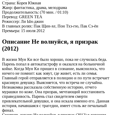
Страна:
Корея Южная
Жанр:
фантастика, драма, мелодрама
Продолжительность:
(70 мин. / 01:10)
Перевод:
GREEN TEA
Режиссер:
Ли Ын-джин
В главных ролях:
Пак Щин-хе, Пон Тхэ-гю, Пак Сэ-ён
Премьера:
15 июля 2012
Описание Не волнуйся, я призрак
(2012)
В жизни Мун Ки все было хорошо, пока не случилась беда.
Парень попал в автокатастрофу и оказался на больничной
койке. Когда Мун Ки пришел в сознание, выяснилось, что
ничего не помнит: как зовут, где живет, есть ли семья.
Главный герой отправляется в полицию и по пути встречает
красивую девушку. Выясняется, что встреча не случайна.
Незнакомка рассказала собственную историю, отчего
мурашки по коже. Она призрак, мечтающий восстановить
справедливость. Парень стал свидетелем смерти
привлекательной девушки, и она искала именно его. Данная
история, начавшаяся с трагедии, имеет столь же печальный
финал.
Смотреть дораму Не волнуйся, я призрак (2012) в хорошем