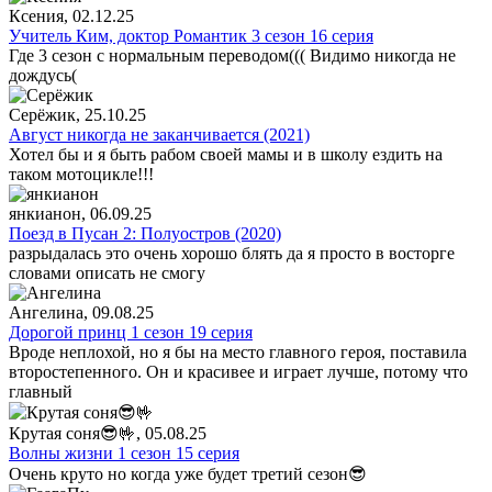
Ксения
, 02.12.25
Учитель Ким, доктор Романтик 3 сезон 16 серия
Где 3 сезон с нормальным переводом((( Видимо никогда не
дождусь(
Серёжик
, 25.10.25
Август никогда не заканчивается (2021)
Хотел бы и я быть рабом своей мамы и в школу ездить на
таком мотоцикле!!!
янкианон
, 06.09.25
Поезд в Пусан 2: Полуостров (2020)
разрыдалась это очень хорошо блять да я просто в восторге
словами описать не смогу
Ангелина
, 09.08.25
Дорогой принц 1 сезон 19 серия
Вроде неплохой, но я бы на место главного героя, поставила
второстепенного. Он и красивее и играет лучше, потому что
главный
Крутая соня😎🤟
, 05.08.25
Волны жизни 1 сезон 15 серия
Очень круто но когда уже будет третий сезон😎