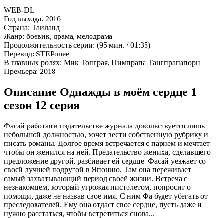
WEB-DL
Год выхода:
2016
Страна:
Таиланд
Жанр:
боевик, драма, мелодрама
Продолжительность серии:
(95 мин. / 01:35)
Перевод:
STEPonee
В главных ролях:
Мик Тонграя, Пимпрапа Тангпрапапорн
Премьера:
2018
Описание Однажды в моём сердце 1
сезон 12 серия
Фасай работая в издательстве журнала довольствуется лишь
небольшой должностью, хочет вести собственную рубрику и
писать романы. Долгое время встречается с парнем и мечтает
чтобы он женился на ней. Предательство жениха, сделавшего
предложение другой, разбивает ей сердце. Фасай уезжает со
своей лучшей подругой в Японию. Там она переживает
самый захватывающий период своей жизни. Встреча с
незнакомцем, который угрожая пистолетом, попросит о
помощи, даже не назвав свое имя. С ним Фа будет убегать от
преследователей. Ему она отдаст свое сердце, пусть даже и
нужно расстаться, чтобы встретиться снова...