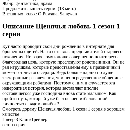
Жанр:
фантастика, драма
Продолжительность серии:
(18 мин.)
В главных ролях:
O Puwanai Sangwan
Описание Щенячья любовь 1 сезон 1
серия
Кут часто проводит свои дни рождения в интернате для
брошенных детей. На то есть воля представителей старшего
поколения. Но взрослому юноше совершенно неинтересна
благородная цель, которую преследуют родственники. Он не
рад игрушкам, которые предоставлены ему в праздничный
момент от чистого сердца. Ведь больше парню по душе
электронные развлечения, чем непосредственное общение с
окружающими ребятами, Поэтому с ним и случается эта
невероятная история, которая заставляет вполне
состоявшегося уже господина вновь стать малышом. Как
пройти путь, который уже был освоен избалованной
личностью с рядом ошибок?
Смотреть дораму Щенячья любовь 1 сезон 1 серия в хорошем
качестве
Плеер 3
Клип/Трейлер
сезон серия