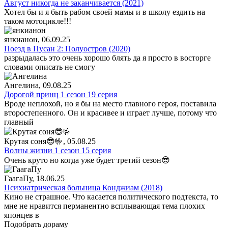
Август никогда не заканчивается (2021)
Хотел бы и я быть рабом своей мамы и в школу ездить на
таком мотоцикле!!!
янкианон
, 06.09.25
Поезд в Пусан 2: Полуостров (2020)
разрыдалась это очень хорошо блять да я просто в восторге
словами описать не смогу
Ангелина
, 09.08.25
Дорогой принц 1 сезон 19 серия
Вроде неплохой, но я бы на место главного героя, поставила
второстепенного. Он и красивее и играет лучше, потому что
главный
Крутая соня😎🤟
, 05.08.25
Волны жизни 1 сезон 15 серия
Очень круто но когда уже будет третий сезон😎
ГаагаПу
, 18.06.25
Психиатрическая больница Конджиам (2018)
Кино не страшное. Что касается политического подтекста, то
мне не нравится перманентно всплывающая тема плохих
японцев в
Подобрать дораму