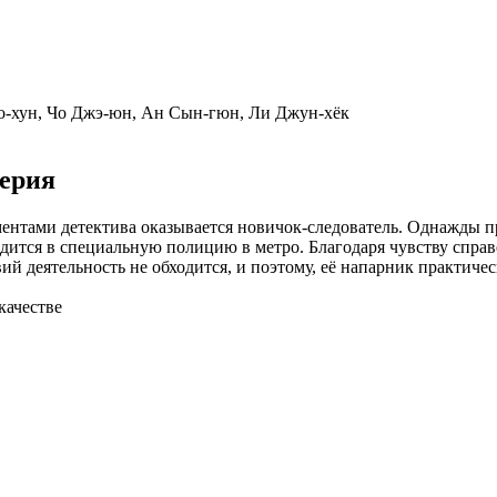
о-хун, Чо Джэ-юн, Ан Сын-гюн, Ли Джун-хёк
серия
нтами детектива оказывается новичок-следователь. Однажды про
дится в специальную полицию в метро. Благодаря чувству справ
й деятельность не обходится, и поэтому, её напарник практичес
качестве