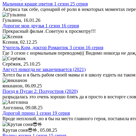
Мальчики краше цветов 1 сезон 25 серия
Актриса так себе, сценарий её роли в некоторых моментах пере
Гульзина
, 16.01.26
Дорогие мои друзья 1 сезон 16 серия
Прекрасный фильм .Советую к просмотру!!!
Ксения
, 02.12.25
Учитель Ким, доктор Романтик 3 сезон 16 серия
Где 3 сезон с нормальным переводом((( Видимо никогда не дож
Серёжик
, 25.10.25
Август никогда не заканчивается (2021)
Хотел бы и я быть рабом своей мамы и в школу ездить на таком
янкианон
, 06.09.25
Поезд в Пусан 2: Полуостров (2020)
разрыдалась это очень хорошо блять да я просто в восторге сло
Ангелина
, 09.08.25
Дорогой принц 1 сезон 19 серия
Вроде неплохой, но я бы на место главного героя, поставила в
Крутая соня😎🤟
, 05.08.25
Волны жизни 1 сезон 15 серия