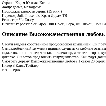
Страна:
Корея Южная, Китай
Жанр:
драма, мелодрама
Продолжительность серии:
(15 мин.)
Перевод:
Julia Prosenuk, Храм Дорам ТВ
Режиссер:
Чи Ён-су
В главных ролях:
Чон Ир-у, Чин Сэ-ён, Бора, Ли Щи-он, Чон Са
Описание Высококачественная любовь 1
Сэ-хун владеет собственной продюсерской компанией. Он преус
Самовлюбленный мужчина привык слушать хвалебные отзывы, 
гаджетов, она не знает, что такое телевизор, а живет в горах,
дикарке. Он готов предложить сотрудничество. Как будут даль
Смотреть дораму Высококачественная любовь 1 сезон 20 серия 
Плеер 3
Клип/Трейлер
сезон серия