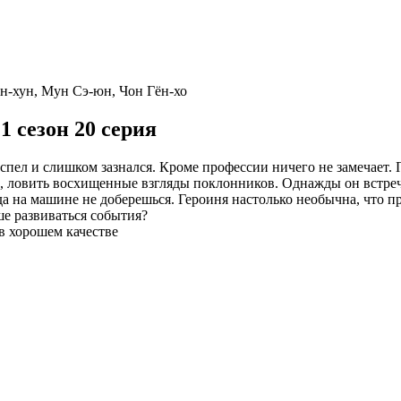
н-хун, Мун Сэ-юн, Чон Гён-хо
 сезон 20 серия
пел и слишком зазнался. Кроме профессии ничего не замечает. 
ловить восхищенные взгляды поклонников. Однажды он встреч
 куда на машине не доберешься. Героиня настолько необычна, что 
ше развиваться события?
в хорошем качестве