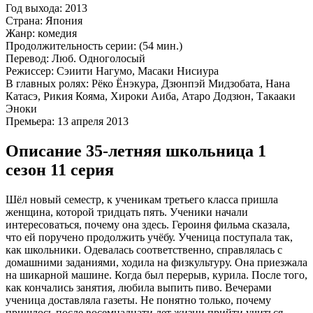
Год выхода:
2013
Страна:
Япония
Жанр:
комедия
Продолжительность серии:
(54 мин.)
Перевод:
Люб. Одноголосый
Режиссер:
Сэиити Нагумо, Масаки Нисиура
В главных ролях:
Рёко Ёнэкура, Дзюнпэй Мидзобата, Нана
Катасэ, Рикия Кояма, Хироки Аиба, Атаро Додзюн, Такааки
Эноки
Премьера:
13 апреля 2013
Описание 35-летняя школьница 1
сезон 11 серия
Шёл новый семестр, к ученикам третьего класса пришла
женщина, которой тридцать пять. Ученики начали
интересоваться, почему она здесь. Героиня фильма сказала,
что ей поручено продолжить учёбу. Ученица поступала так,
как школьники. Одевалась соответственно, справлялась с
домашними заданиями, ходила на физкультуру. Она приезжала
на шикарной машине. Когда был перерыв, курила. После того,
как кончались занятия, любила выпить пиво. Вечерами
ученица доставляла газеты. Не понятно только, почему
пришлось после восемнадцати лет жизни прийти учиться.