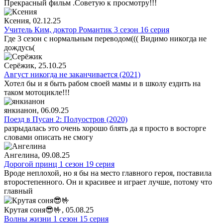
Прекрасный фильм .Советую к просмотру!!!
Ксения
, 02.12.25
Учитель Ким, доктор Романтик 3 сезон 16 серия
Где 3 сезон с нормальным переводом((( Видимо никогда не
дождусь(
Серёжик
, 25.10.25
Август никогда не заканчивается (2021)
Хотел бы и я быть рабом своей мамы и в школу ездить на
таком мотоцикле!!!
янкианон
, 06.09.25
Поезд в Пусан 2: Полуостров (2020)
разрыдалась это очень хорошо блять да я просто в восторге
словами описать не смогу
Ангелина
, 09.08.25
Дорогой принц 1 сезон 19 серия
Вроде неплохой, но я бы на место главного героя, поставила
второстепенного. Он и красивее и играет лучше, потому что
главный
Крутая соня😎🤟
, 05.08.25
Волны жизни 1 сезон 15 серия