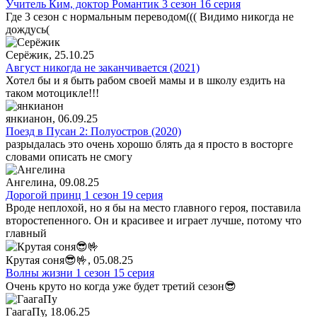
Учитель Ким, доктор Романтик 3 сезон 16 серия
Где 3 сезон с нормальным переводом((( Видимо никогда не
дождусь(
Серёжик
, 25.10.25
Август никогда не заканчивается (2021)
Хотел бы и я быть рабом своей мамы и в школу ездить на
таком мотоцикле!!!
янкианон
, 06.09.25
Поезд в Пусан 2: Полуостров (2020)
разрыдалась это очень хорошо блять да я просто в восторге
словами описать не смогу
Ангелина
, 09.08.25
Дорогой принц 1 сезон 19 серия
Вроде неплохой, но я бы на место главного героя, поставила
второстепенного. Он и красивее и играет лучше, потому что
главный
Крутая соня😎🤟
, 05.08.25
Волны жизни 1 сезон 15 серия
Очень круто но когда уже будет третий сезон😎
ГаагаПу
, 18.06.25