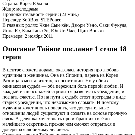
Страна:
Корея Южная
Жанр:
мелодрама
Продолжительность серии:
(23 мин.)
Перевод:
SoftBox, STEPonee
В главных ролях:
Чхве Сын-хён, Дзюри Уэно, Саки Фукуда,
Инна Ю, Ким Ган-хён, Юн Ли Чжэ, Щин Вон-хо
Премьера:
2 ноября 2011
Описание Тайное послание 1 сезон 18
серия
В центре сюжета дорамы оказалась история про любовь
мужчины и женщины. Она из Японии, парень из Кореи.
Разница в менталитетах, в воспитании. Но у обоих
одинаковая судьба — оба пережили боль первой любви. И
каждый из персонажей стремится развенчать убеждения, и
познать счастье. Но на пути к судьбе стоят преграды в виде
старых убеждений, что невозможно сломать. И поэтому
мужчина хочет вновь поверить, что доверительные
отношения людей существуют и создать на основе прочную
связь. А девушка хочет знать про избранника всё до
малейшего секретика, прежде чем сможет открыться и
довериться любимому человеку.
Смотреть дораму Тайное послание 1 сезон 18 серия в хорошем