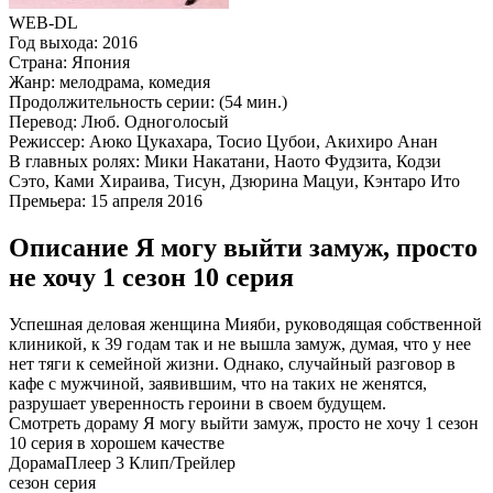
WEB-DL
Год выхода:
2016
Страна:
Япония
Жанр:
мелодрама, комедия
Продолжительность серии:
(54 мин.)
Перевод:
Люб. Одноголосый
Режиссер:
Аюко Цукахара, Тосио Цубои, Акихиро Анан
В главных ролях:
Мики Накатани, Наото Фудзита, Кодзи
Сэто, Ками Хираива, Тисун, Дзюрина Мацуи, Кэнтаро Ито
Премьера:
15 апреля 2016
Описание Я могу выйти замуж, просто
не хочу 1 сезон 10 серия
Успешная деловая женщина Мияби, руководящая собственной
клиникой, к 39 годам так и не вышла замуж, думая, что у нее
нет тяги к семейной жизни. Однако, случайный разговор в
кафе с мужчиной, заявившим, что на таких не женятся,
разрушает уверенность героини в своем будущем.
Смотреть дораму Я могу выйти замуж, просто не хочу 1 сезон
10 серия в хорошем качестве
Дорама
Плеер 3
Клип/Трейлер
сезон серия