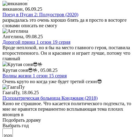
янкианон
, 06.09.25
Поезд в Пусан 2: Полуостров (2020)
разрыдалась это очень хорошо блять да я просто в восторге
словами описать не смогу
Ангелина
, 09.08.25
Дорогой принц 1 сезон 19 серия
Вроде неплохой, но я бы на место главного героя, поставила
второстепенного. Он и красивее и играет лучше, потому что
главный
Крутая соня😎🤟
, 05.08.25
Волны жизни 1 сезон 15 серия
Очень круто но когда уже будет третий сезон😎
ГаагаПу
, 18.06.25
Психиатрическая больница Конджиам (2018)
Кино не страшное. Что касается политического подтекста, то
мне не нравится перманентно всплывающая тема плохих
японцев в
Подобрать дораму
Выбрать год