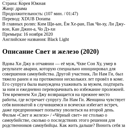
Страна:
Корея Южная
Жанр:
драма
Продолжительность:
(107 мин. / 01:47)
Перевод:
XDUB Dorama
В главных ролях:
Ким Щи-ын, Ём Хе-ран, Пак Чи-ху, Ли Джу-
вон, Кан Джин-а, Чо Дэ-хи
Премьера:
16 ноября 2020
Английские названия:
Black Light
Описание Свет и железо (2020)
Вдова Хи Джу в отчаянии — её муж, Чхве Сон Ху, умер в
результате аварии, которую специально инициировал для
совершения самоубийства. Другой участник, Ли Нам Ги, был
тяжело ранен и на протяжении нескольких лет провёл в коме.
Его супруга была вынуждена ухаживать за мужем, подтирать
за ним и ежедневно переворачивать во избежание пролежней.
Тем временем Хи Джу возвращается на прежнее место
работы, где встречает супругу Ли Нам Ги. Женщина чувствует
себя виноватой в случившемся и всячески избегает встреч,
даже предпринимает попытку уволиться на второй день.
Фильм «Свет и железо» / «Чёрный свет» не столько о
самоубийстве, сколько о последствиях этого решения для
родственников самоубийцы. Как жить дальше? Винить себя за