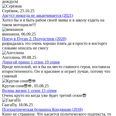
дождусь(
Серёжик
, 25.10.25
Август никогда не заканчивается (2021)
Хотел бы и я быть рабом своей мамы и в школу ездить на
таком мотоцикле!!!
янкианон
, 06.09.25
Поезд в Пусан 2: Полуостров (2020)
разрыдалась это очень хорошо блять да я просто в восторге
словами описать не смогу
Ангелина
, 09.08.25
Дорогой принц 1 сезон 19 серия
Вроде неплохой, но я бы на место главного героя, поставила
второстепенного. Он и красивее и играет лучше, потому что
главный
Крутая соня😎🤟
, 05.08.25
Волны жизни 1 сезон 15 серия
Очень круто но когда уже будет третий сезон😎
ГаагаПу
, 18.06.25
Психиатрическая больница Конджиам (2018)
Кино не страшное. Что касается политического подтекста, то