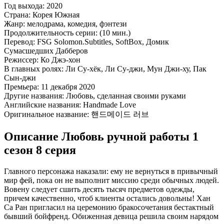
Год выхода:
2020
Страна:
Корея Южная
Жанр:
мелодрама, комедия, фэнтези
Продолжительность серии:
(10 мин.)
Перевод:
FSG Solomon.Subtitles, SoftBox, Домик
Сумасшедших Дабберов
Режиссер:
Ко Джэ-хон
В главных ролях:
Ли Су-хёк, Ли Су-джи, Мун Джи-ху, Пак
Сын-джи
Премьера:
11 декабря 2020
Другие названия:
Любовь, сделанная своими руками
Английские названия:
Handmade Love
Оригинальное название:
핸드메이드 러브
Описание Любовь ручной работы 1
сезон 8 серия
Главного персонажа наказали: ему не вернуться в привычный
мир фей, пока он не выполнит миссию среди обычных людей.
Вовену следует сшить десять тысяч предметов одежды,
причем качественно, чтоб клиенты остались довольны! Хан
Са Ран пригласил на церемонию бракосочетания бестактный
бывший бойфренд. Обиженная девица решила своим нарядом