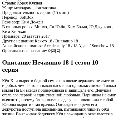
Страна:
Корея Южная
Жанр:
мелодрама, фантастика
Продолжительность серии:
(15 мин.)
Перевод:
SoftBox
Режиссер:
Ким До-хён
В главных ролях:
Минхо, Ли Ю-би, Ким Бо-ми, Ю Джун-хон,
Ким Хи-чхан
Премьера:
28 августа 2017
Другие названия:
Как-то 18 / Внезапно 18
Английские названия:
Accidentally 18 / 18 Again / Somehow 18
Оригинальное название:
어쩌다
Описание Нечаянно 18 1 сезон 10
серия
Кён Хви вырос в бедной семье и в школе держался незаметно
и робко, чем часто вызывал насмешки одноклассников. Только
милая На Би всегда поддерживала и защищала его. Девушка
стала его первой и единственной любовью. Парнишка не смог
выяснить, почему благополучная девушка покончила с собой.
Юноша вырос и стал врачом. Однажды во время его
дежурства поступила школьница, пытавшаяся лишить себя
жизни. Выхаживая бедняжку Кён неожиданно оказывается в