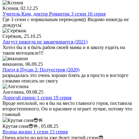
Ксения
, 02.12.25
Учитель Ким, доктор Романтик 3 сезон 16 серия
Где 3 сезон с нормальным переводом((( Видимо никогда не
дождусь(
Серёжик
, 25.10.25
Август никогда не заканчивается (2021)
Хотел бы и я быть рабом своей мамы и в школу ездить на
таком мотоцикле!!!
янкианон
, 06.09.25
Поезд в Пусан 2: Полуостров (2020)
разрыдалась это очень хорошо блять да я просто в восторге
словами описать не смогу
Ангелина
, 09.08.25
Дорогой принц 1 сезон 19 серия
Вроде неплохой, но я бы на место главного героя, поставила
второстепенного. Он и красивее и играет лучше, потому что
главный
Крутая соня😎🤟
, 05.08.25
Волны жизни 1 сезон 15 серия
Очень круто но когда уже будет третий сезон😎