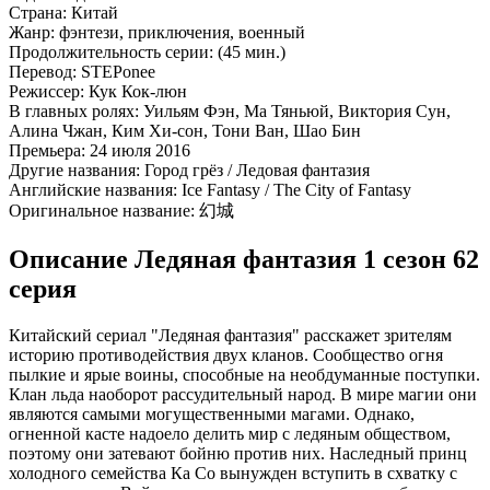
Страна:
Китай
Жанр:
фэнтези, приключения, военный
Продолжительность серии:
(45 мин.)
Перевод:
STEPonee
Режиссер:
Кук Кок-люн
В главных ролях:
Уильям Фэн, Ма Тяньюй, Виктория Сун,
Алина Чжан, Ким Хи-сон, Тони Ван, Шао Бин
Премьера:
24 июля 2016
Другие названия:
Город грёз / Ледовая фантазия
Английские названия:
Ice Fantasy / The City of Fantasy
Оригинальное название:
幻城
Описание Ледяная фантазия 1 сезон 62
серия
Китайский сериал "Ледяная фантазия" расскажет зрителям
историю противодействия двух кланов. Сообщество огня
пылкие и ярые воины, способные на необдуманные поступки.
Клан льда наоборот рассудительный народ. В мире магии они
являются самыми могущественными магами. Однако,
огненной касте надоело делить мир с ледяным обществом,
поэтому они затевают бойню против них. Наследный принц
холодного семейства Ка Со вынужден вступить в схватку с