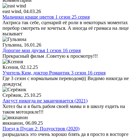
Комментарии
east wind
, 04.03.26
Мальчики краше цветов 1 сезон 25 серия
Актриса так себе, сценарий её роли в некоторых моментах
перебор смотреть не хочеться. А иногда её гримаса на лице
вызывает
Гульзина
, 16.01.26
Дорогие мои друзья 1 сезон 16 серия
Прекрасный фильм .Советую к просмотру!!!
Ксения
, 02.12.25
Учитель Ким, доктор Романтик 3 сезон 16 серия
Где 3 сезон с нормальным переводом((( Видимо никогда не
дождусь(
Серёжик
, 25.10.25
Август никогда не заканчивается (2021)
Хотел бы и я быть рабом своей мамы и в школу ездить на
таком мотоцикле!!!
янкианон
, 06.09.25
Поезд в Пусан 2: Полуостров (2020)
разрыдалась это очень хорошо блять да я просто в восторге