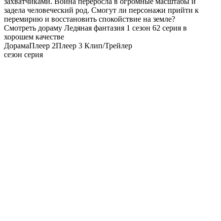
захватчиками. Война переросла в огромные масштабы и
задела человеческий род. Смогут ли персонажи прийти к
перемирию и восстановить спокойствие на земле?
Смотреть дораму Ледяная фантазия 1 сезон 62 серия в
хорошем качестве
Дорама
Плеер 2
Плеер 3
Клип/Трейлер
сезон серия