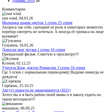
Дорамы 2010
48
Комментарии
east wind
, 04.03.26
Мальчики краше цветов 1 сезон 25 серия
Актриса так себе, сценарий её роли в некоторых моментах
перебор смотреть не хочеться. А иногда её гримаса на лице
вызывает
Гульзина
, 16.01.26
Дорогие мои друзья 1 сезон 16 серия
Прекрасный фильм .Советую к просмотру!!!
Ксения
, 02.12.25
Учитель Ким, доктор Романтик 3 сезон 16 серия
Где 3 сезон с нормальным переводом((( Видимо никогда не
дождусь(
Серёжик
, 25.10.25
Август никогда не заканчивается (2021)
Хотел бы и я быть рабом своей мамы и в школу ездить на
таком мотоцикле!!!
янкианон
, 06.09.25