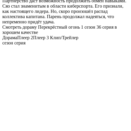
Партнерство даст возможность продолжить обмен навыками.
Сяо стал знаменитым в области киберспорта. Его признали,
как настоящего лидера. Но, скоро произошёл распад
коллектива капитана. Парень продолжал надеяться, что
непременно придёт удача.
Смотреть дораму Перекрёстный огонь 1 сезон 36 серия в
хорошем качестве
Дорама
Плеер 2
Плеер 3
Клип/Трейлер
сезон серия