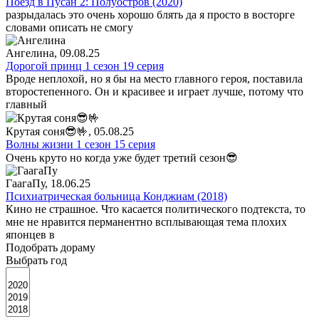
Поезд в Пусан 2: Полуостров (2020)
разрыдалась это очень хорошо блять да я просто в восторге
словами описать не смогу
Ангелина
, 09.08.25
Дорогой принц 1 сезон 19 серия
Вроде неплохой, но я бы на место главного героя, поставила
второстепенного. Он и красивее и играет лучше, потому что
главный
Крутая соня😎🤟
, 05.08.25
Волны жизни 1 сезон 15 серия
Очень круто но когда уже будет третий сезон😎
ГаагаПу
, 18.06.25
Психиатрическая больница Конджиам (2018)
Кино не страшное. Что касается политического подтекста, то
мне не нравится перманентно всплывающая тема плохих
японцев в
Подобрать дораму
Выбрать год