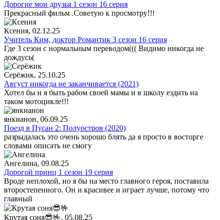
Дорогие мои друзья 1 сезон 16 серия
Прекрасный фильм .Советую к просмотру!!!
Ксения
, 02.12.25
Учитель Ким, доктор Романтик 3 сезон 16 серия
Где 3 сезон с нормальным переводом((( Видимо никогда не
дождусь(
Серёжик
, 25.10.25
Август никогда не заканчивается (2021)
Хотел бы и я быть рабом своей мамы и в школу ездить на
таком мотоцикле!!!
янкианон
, 06.09.25
Поезд в Пусан 2: Полуостров (2020)
разрыдалась это очень хорошо блять да я просто в восторге
словами описать не смогу
Ангелина
, 09.08.25
Дорогой принц 1 сезон 19 серия
Вроде неплохой, но я бы на место главного героя, поставила
второстепенного. Он и красивее и играет лучше, потому что
главный
Крутая соня😎🤟
, 05.08.25