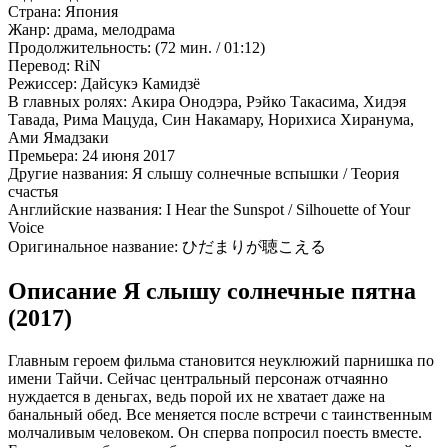
Страна:
Япония
Жанр:
драма, мелодрама
Продолжительность:
(72 мин. / 01:12)
Перевод:
RiN
Режиссер:
Дайсукэ Камидзё
В главных ролях:
Акира Онодэра, Рэйко Такасима, Хидэя
Тавада, Рима Мацуда, Син Накамару, Норихиса Хиранума,
Ами Ямадзаки
Премьера:
24 июня 2017
Другие названия:
Я слышу солнечные вспышки / Теория
счастья
Английские названия:
I Hear the Sunspot / Silhouette of Your
Voice
Оригинальное название:
ひだまりが聴こえる
Описание Я слышу солнечные пятна
(2017)
Главным героем фильма становится неуклюжий парнишка по
имени Тайчи. Сейчас центральный персонаж отчаянно
нуждается в деньгах, ведь порой их не хватает даже на
банальный обед. Все меняется после встречи с таинственным
молчаливым человеком. Он сперва попросил поесть вместе.