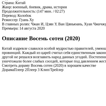
Страна:
Китай
Жанр:
военный, боевик, драма, история
Продолжительность:
(147 мин. / 02:27)
Перевод:
Колобок
Режиссер:
Гуань Ху
В главных ролях:
Чжан И, Цзян У, Ван Цяньюань, Хуан Чжичж
Премьера:
14 августа 2020
Описание Восемь сотен (2020)
Китай издревле славился особой мудростью правителей, умею
провинций. Каждый из царей считал себя единственным законн
другой не решался возглавить народ данных угодий. Постепен
уничтожали более слабых соседей, которые под давлением жест
Смотреть дораму Восемь сотен (2020) в хорошем качестве
Дорама
Плеер 2
Плеер 3
Клип/Трейлер