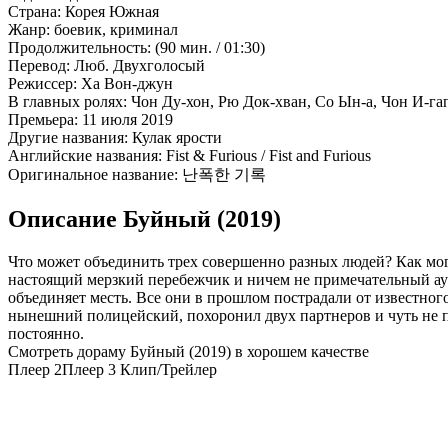
Страна:
Корея Южная
Жанр:
боевик, криминал
Продолжительность:
(90 мин. / 01:30)
Перевод:
Люб. Двухголосый
Режиссер:
Ха Вон-джун
В главных ролях:
Чон Ду-хон, Рю Док-хван, Со Ын-а, Чон И-га
Премьера:
11 июля 2019
Другие названия:
Кулак ярости
Английские названия:
Fist & Furious / Fist and Furious
Оригинальное название:
난폭한 기록
Описание Буйный (2019)
Что может объединить трех совершенно разных людей? Как мог
настоящий мерзкий перебежчик и ничем не примечательный аут
объединяет месть. Все они в прошлом пострадали от известног
нынешний полицейский, похоронил двух партнеров и чуть не п
постоянно.
Смотреть дораму Буйный (2019) в хорошем качестве
Плеер 2
Плеер 3
Клип/Трейлер