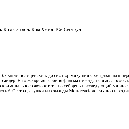
п, Ким Са-гвон, Ким Хэ-ин, Юн Сын-хун
 бывший полицейский, до сих пор живущий с застрявшим в череп
сайдер. В то же время героиня фильма никогда не имела особы
о криминального авторитета, по сей день преследующий мирное н
огиб. Сестра девушки из команды Мстителей до сих пор находи