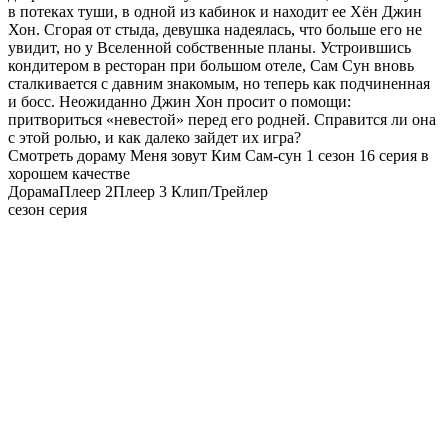
в потеках туши, в одной из кабинок и находит ее Хён Джин
Хон. Сгорая от стыда, девушка надеялась, что больше его не
увидит, но у Вселенной собственные планы. Устроившись
кондитером в ресторан при большом отеле, Сам Сун вновь
сталкивается с давним знакомым, но теперь как подчиненная
и босс. Неожиданно Джин Хон просит о помощи:
притвориться «невестой» перед его родней. Справится ли она
с этой ролью, и как далеко зайдет их игра?
Смотреть дораму Меня зовут Ким Сам-сун 1 сезон 16 серия в
хорошем качестве
Дорама
Плеер 2
Плеер 3
Клип/Трейлер
сезон серия