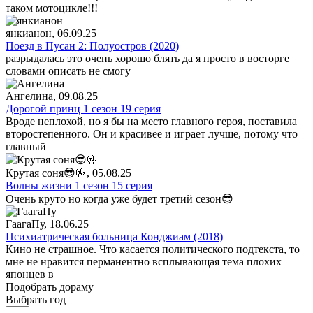
таком мотоцикле!!!
янкианон
, 06.09.25
Поезд в Пусан 2: Полуостров (2020)
разрыдалась это очень хорошо блять да я просто в восторге
словами описать не смогу
Ангелина
, 09.08.25
Дорогой принц 1 сезон 19 серия
Вроде неплохой, но я бы на место главного героя, поставила
второстепенного. Он и красивее и играет лучше, потому что
главный
Крутая соня😎🤟
, 05.08.25
Волны жизни 1 сезон 15 серия
Очень круто но когда уже будет третий сезон😎
ГаагаПу
, 18.06.25
Психиатрическая больница Конджиам (2018)
Кино не страшное. Что касается политического подтекста, то
мне не нравится перманентно всплывающая тема плохих
японцев в
Подобрать дораму
Выбрать год