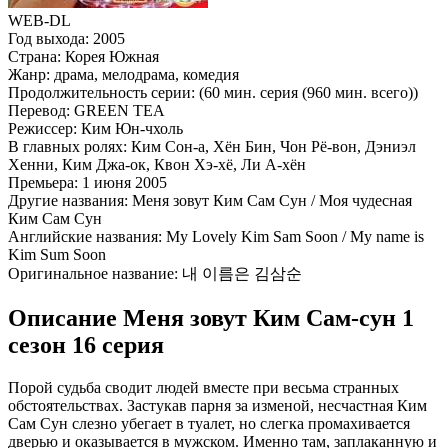
WEB-DL
Год выхода:
2005
Страна:
Корея Южная
Жанр:
драма, мелодрама, комедия
Продолжительность серии:
(60 мин. серия (960 мин. всего))
Перевод:
GREEN TEA
Режиссер:
Ким Юн-чхоль
В главных ролях:
Ким Сон-а, Хён Бин, Чон Рё-вон, Дэниэл
Хенни, Ким Джа-ок, Квон Хэ-хё, Ли А-хён
Премьера:
1 июня 2005
Другие названия:
Меня зовут Ким Сам Сун / Моя чудесная
Ким Сам Сун
Английские названия:
My Lovely Kim Sam Soon / My name is
Kim Sum Soon
Оригинальное название:
내 이름은 김삼순
Описание Меня зовут Ким Сам-сун 1
сезон 16 серия
Порой судьба сводит людей вместе при весьма странных
обстоятельствах. Застукав парня за изменой, несчастная Ким
Сам Сун слезно убегает в туалет, но слегка промахивается
дверью и оказывается в мужском. Именно там, заплаканную и