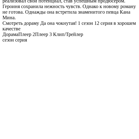
реализовал свой потенциал, став успешным продюсером.
Героиня сохранила нежность чувств. Однако к новому роману
не готова. Однажды она встретила знаменитого певца Кана
Мина.
Смотреть дораму Да она чокнутая! 1 сезон 12 серия в хорошем
качестве
Дорама
Плеер 2
Плеер 3
Клип/Трейлер
сезон серия