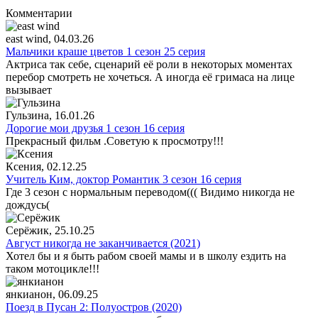
Комментарии
east wind
, 04.03.26
Мальчики краше цветов 1 сезон 25 серия
Актриса так себе, сценарий её роли в некоторых моментах
перебор смотреть не хочеться. А иногда её гримаса на лице
вызывает
Гульзина
, 16.01.26
Дорогие мои друзья 1 сезон 16 серия
Прекрасный фильм .Советую к просмотру!!!
Ксения
, 02.12.25
Учитель Ким, доктор Романтик 3 сезон 16 серия
Где 3 сезон с нормальным переводом((( Видимо никогда не
дождусь(
Серёжик
, 25.10.25
Август никогда не заканчивается (2021)
Хотел бы и я быть рабом своей мамы и в школу ездить на
таком мотоцикле!!!
янкианон
, 06.09.25
Поезд в Пусан 2: Полуостров (2020)