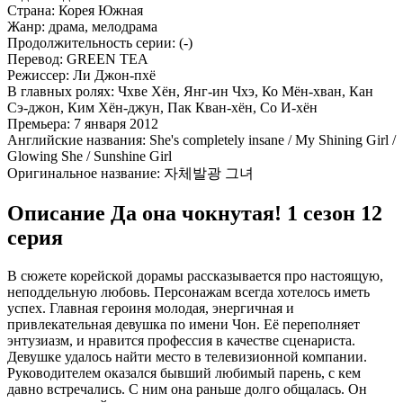
Страна:
Корея Южная
Жанр:
драма, мелодрама
Продолжительность серии:
(-)
Перевод:
GREEN TEA
Режиссер:
Ли Джон-пхё
В главных ролях:
Чхве Хён, Янг-ин Чхэ, Ко Мён-хван, Кан
Сэ-джон, Ким Хён-джун, Пак Кван-хён, Со И-хён
Премьера:
7 января 2012
Английские названия:
She's completely insane / My Shining Girl /
Glowing She / Sunshine Girl
Оригинальное название:
자체발광 그녀
Описание Да она чокнутая! 1 сезон 12
серия
В сюжете корейской дорамы рассказывается про настоящую,
неподдельную любовь. Персонажам всегда хотелось иметь
успех. Главная героиня молодая, энергичная и
привлекательная девушка по имени Чон. Её переполняет
энтузиазм, и нравится профессия в качестве сценариста.
Девушке удалось найти место в телевизионной компании.
Руководителем оказался бывший любимый парень, с кем
давно встречались. С ним она раньше долго общалась. Он