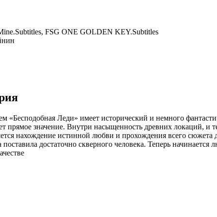
 Mine.Subtitles, FSG ONE GOLDEN KEY.Subtitles
йнин
ерия
ем «Бесподобная Леди» имеет исторический и немного фантасти
ет прямое значение. Внутри насыщенность древних локаций, и 
яется нахождение истинной любви и прохождения всего сюжета д
 поставила достаточно скверного человека. Теперь начинается л
ачестве