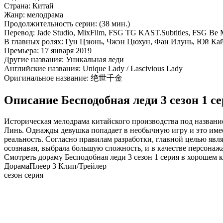
Страна:
Китай
Жанр:
мелодрама
Продолжительность серии:
(38 мин.)
Перевод:
Jade Studio, MixFilm, FSG TG KAST.Subtitles, FSG Be
В главных ролях:
Гун Цзюнь, Чжэн Цюхун, Фан Илунь, Юй Ка
Премьера:
17 января 2019
Другие названия:
Уникальная леди
Английские названия:
Unique Lady / Lascivious Lady
Оригинальное название:
绝世千金
Описание Бесподобная леди 3 сезон 1 с
Историческая мелодрама китайского производства под названи
Линь. Однажды девушка попадает в необычную игру и это име
реальность. Согласно правилам разработки, главной целью явл
осознавая, выбрала большую сложность, и в качестве персонажа
Смотреть дораму Бесподобная леди 3 сезон 1 серия в хорошем к
Дорама
Плеер 3
Клип/Трейлер
сезон серия