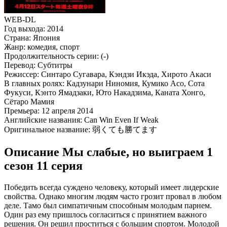
WEB-DL
Год выхода:
2014
Страна:
Япония
Жанр:
комедия, спорт
Продолжительность серии:
(-)
Перевод:
Субтитры
Режиссер:
Синтаро Сугавара, Кэндзи Икэда, Хирото Акаси
В главных ролях:
Кадзунари Ниномия, Кумико Асо, Сота
Фукуси, Кэнто Ямадзаки, Юто Накадзима, Каната Хонго,
Сётаро Мамия
Премьера:
12 апреля 2014
Английские названия:
Can Win Even If Weak
Оригинальное название:
弱くても勝てます
Описание Мы слабые, но выиграем 1
сезон 11 серия
Победить всегда суждено человеку, который имеет лидерские
свойства. Однако многим людям часто грозит провал в любом
деле. Тамо был симпатичным способным молодым парнем.
Один раз ему пришлось согласиться с принятием важного
решения. Он решил проститься с большим спортом. Молодой