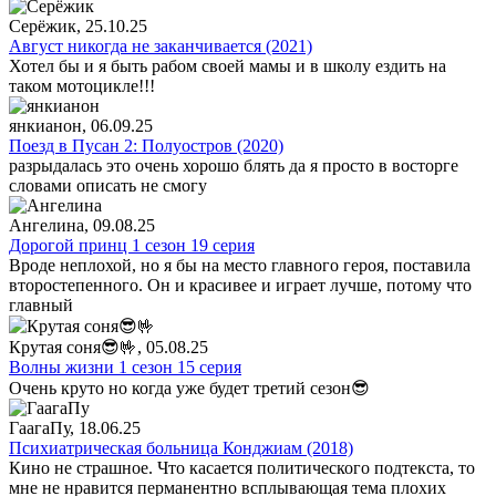
Серёжик
, 25.10.25
Август никогда не заканчивается (2021)
Хотел бы и я быть рабом своей мамы и в школу ездить на
таком мотоцикле!!!
янкианон
, 06.09.25
Поезд в Пусан 2: Полуостров (2020)
разрыдалась это очень хорошо блять да я просто в восторге
словами описать не смогу
Ангелина
, 09.08.25
Дорогой принц 1 сезон 19 серия
Вроде неплохой, но я бы на место главного героя, поставила
второстепенного. Он и красивее и играет лучше, потому что
главный
Крутая соня😎🤟
, 05.08.25
Волны жизни 1 сезон 15 серия
Очень круто но когда уже будет третий сезон😎
ГаагаПу
, 18.06.25
Психиатрическая больница Конджиам (2018)
Кино не страшное. Что касается политического подтекста, то
мне не нравится перманентно всплывающая тема плохих