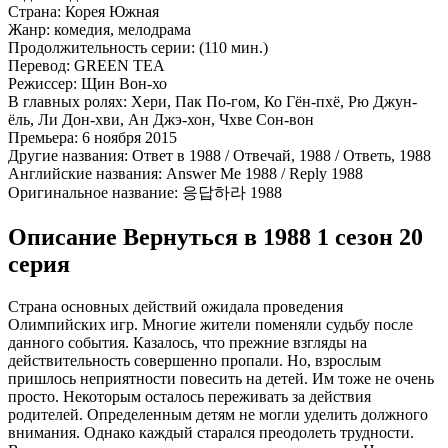
Страна:
Корея Южная
Жанр:
комедия, мелодрама
Продолжительность серии:
(110 мин.)
Перевод:
GREEN TEA
Режиссер:
Щин Вон-хо
В главных ролях:
Хери, Пак По-гом, Ко Гён-пхё, Рю Джун-
ёль, Ли Дон-хви, Ан Джэ-хон, Чхве Сон-вон
Премьера:
6 ноября 2015
Другие названия:
Ответ в 1988 / Отвечай, 1988 / Ответь, 1988
Английские названия:
Answer Me 1988 / Reply 1988
Оригинальное название:
응답하라 1988
Описание Вернуться в 1988 1 сезон 20
серия
Страна основных действий ожидала проведения
Олимпийских игр. Многие жители поменяли судьбу после
данного события. Казалось, что прежние взгляды на
действительность совершенно пропали. Но, взрослым
пришлось неприятности повесить на детей. Им тоже не очень
просто. Некоторым осталось переживать за действия
родителей. Определенным детям не могли уделить должного
внимания. Однако каждый старался преодолеть трудности.