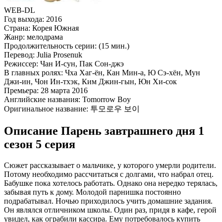
WEB-DL
Год выхода:
2016
Страна:
Корея Южная
Жанр:
мелодрама
Продолжительность серии:
(15 мин.)
Перевод:
Julia Prosenuk
Режиссер:
Чан И-сун, Пак Сон-джэ
В главных ролях:
Чха Хаг-ён, Кан Мин-а, Ю Сэ-хён, Мун
Джи-ин, Чон Ин-тхэк, Ким Джин-гын, Юн Хи-сок
Премьера:
28 марта 2016
Английские названия:
Tomorrow Boy
Оригинальное название:
투모로우 보이
Описание Парень завтрашнего дня 1
сезон 5 серия
Сюжет рассказывает о мальчике, у которого умерли родители.
Потому необходимо рассчитаться с долгами, что набрал отец.
Бабушке пока хотелось работать. Однако она нередко терялась,
забывая путь к дому. Молодой парнишка постоянно
подрабатывал. Ночью приходилось учить домашние задания.
Он являлся отличником школы. Один раз, придя в кафе, герой
увидел, как ограбили кассира. Ему потребовалось купить