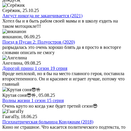
Серёжик
, 25.10.25
Август никогда не заканчивается (2021)
Хотел бы и я быть рабом своей мамы и в школу ездить на
таком мотоцикле!!!
янкианон
, 06.09.25
Поезд в Пусан 2: Полуостров (2020)
разрыдалась это очень хорошо блять да я просто в восторге
словами описать не смогу
Ангелина
, 09.08.25
Дорогой принц 1 сезон 19 серия
Вроде неплохой, но я бы на место главного героя, поставила
второстепенного. Он и красивее и играет лучше, потому что
главный
Крутая соня😎🤟
, 05.08.25
Волны жизни 1 сезон 15 серия
Очень круто но когда уже будет третий сезон😎
ГаагаПу
, 18.06.25
Психиатрическая больница Конджиам (2018)
Кино не страшное. Что касается политического подтекста, то