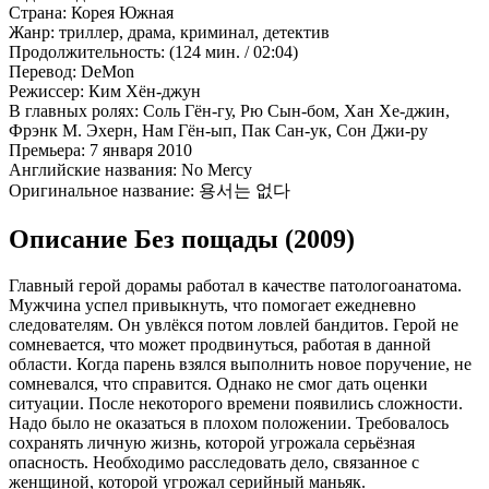
Страна:
Корея Южная
Жанр:
триллер, драма, криминал, детектив
Продолжительность:
(124 мин. / 02:04)
Перевод:
DeMon
Режиссер:
Ким Хён-джун
В главных ролях:
Соль Гён-гу, Рю Сын-бом, Хан Хе-джин,
Фрэнк М. Эхерн, Нам Гён-ып, Пак Сан-ук, Сон Джи-ру
Премьера:
7 января 2010
Английские названия:
No Mercy
Оригинальное название:
용서는 없다
Описание Без пощады (2009)
Главный герой дорамы работал в качестве патологоанатома.
Мужчина успел привыкнуть, что помогает ежедневно
следователям. Он увлёкся потом ловлей бандитов. Герой не
сомневается, что может продвинуться, работая в данной
области. Когда парень взялся выполнить новое поручение, не
сомневался, что справится. Однако не смог дать оценки
ситуации. После некоторого времени появились сложности.
Надо было не оказаться в плохом положении. Требовалось
сохранять личную жизнь, которой угрожала серьёзная
опасность. Необходимо расследовать дело, связанное с
женщиной, которой угрожал серийный маньяк.