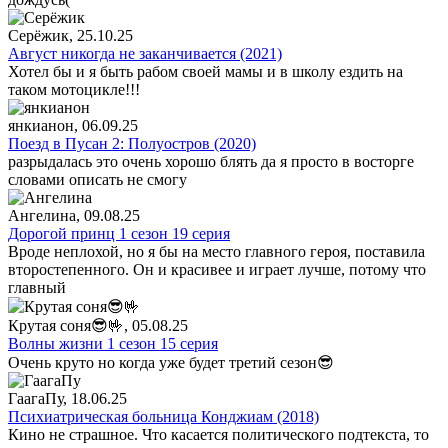
Серёжик
, 25.10.25
Август никогда не заканчивается (2021)
Хотел бы и я быть рабом своей мамы и в школу ездить на
таком мотоцикле!!!
янкианон
, 06.09.25
Поезд в Пусан 2: Полуостров (2020)
разрыдалась это очень хорошо блять да я просто в восторге
словами описать не смогу
Ангелина
, 09.08.25
Дорогой принц 1 сезон 19 серия
Вроде неплохой, но я бы на место главного героя, поставила
второстепенного. Он и красивее и играет лучше, потому что
главный
Крутая соня😎🤟
, 05.08.25
Волны жизни 1 сезон 15 серия
Очень круто но когда уже будет третий сезон😎
ГаагаПу
, 18.06.25
Психиатрическая больница Конджиам (2018)
Кино не страшное. Что касается политического подтекста, то