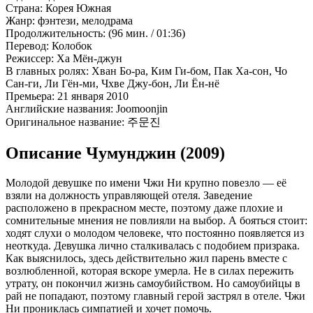
Страна:
Корея Южная
Жанр:
фэнтези, мелодрама
Продолжительность:
(96 мин. / 01:36)
Перевод:
Колобок
Режиссер:
Ха Мён-джун
В главных ролях:
Хван Бо-ра, Ким Ги-бом, Пак Ха-сон, Чо
Сан-ги, Ли Гён-ми, Чхве Джу-бон, Ли Ён-нё
Премьера:
21 января 2010
Английские названия:
Joomoonjin
Оригинальное название:
주문진
Описание Чумунджин (2009)
Молодой девушке по имени Чжи Ни крупно повезло — её
взяли на должность управляющей отеля. Заведение
расположено в прекрасном месте, поэтому даже плохие и
сомнительные мнения не повлияли на выбор. А бояться стоит:
ходят слухи о молодом человеке, что постоянно появляется из
неоткуда. Девушка лично сталкивалась с подобием призрака.
Как выяснилось, здесь действительно жил парень вместе с
возлюбленной, которая вскоре умерла. Не в силах пережить
утрату, он покончил жизнь самоубийством. Но самоубийцы в
рай не попадают, поэтому главный герой застрял в отеле. Чжи
Ни прониклась симпатией и хочет помочь.