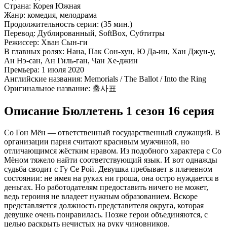
Страна:
Корея Южная
Жанр:
комедия, мелодрама
Продолжительность серии:
(35 мин.)
Перевод:
Дублированный, SoftBox, Субтитры
Режиссер:
Хван Сын-ги
В главных ролях:
Нана, Пак Сон-хун, Ю Да-ин, Хан Джун-у,
Ан Нэ-сан, Ан Гиль-ган, Чан Хе-джин
Премьера:
1 июля 2020
Английские названия:
Memorials / The Ballot / Into the Ring
Оригинальное название:
출사표
Описание Бюллетень 1 сезон 16 серия
Со Гон Мён — ответственный государственный служащий. В
организации парня считают красивым мужчиной, но
отличающимся жёстким нравом. Из подобного характера с Со
Мёном тяжело найти соответствующий язык. И вот однажды
судьба сводит с Гу Се Рой. Девушка пребывает в плачевном
состоянии: не имея на руках ни гроша, она остро нуждается в
деньгах. Но работодателям предоставить ничего не может,
ведь героиня не владеет нужным образованием. Вскоре
представляется должность представителя округа, которая
девушке очень понравилась. Позже герои объединяются, с
целью раскрыть нечистых на руку чиновников.