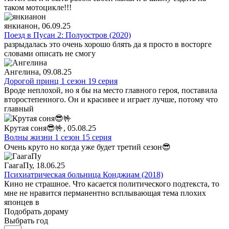
таком мотоцикле!!!
янкианон
, 06.09.25
Поезд в Пусан 2: Полуостров (2020)
разрыдалась это очень хорошо блять да я просто в восторге
словами описать не смогу
Ангелина
, 09.08.25
Дорогой принц 1 сезон 19 серия
Вроде неплохой, но я бы на место главного героя, поставила
второстепенного. Он и красивее и играет лучше, потому что
главный
Крутая соня😎🤟
, 05.08.25
Волны жизни 1 сезон 15 серия
Очень круто но когда уже будет третий сезон😎
ГаагаПу
, 18.06.25
Психиатрическая больница Конджиам (2018)
Кино не страшное. Что касается политического подтекста, то
мне не нравится перманентно всплывающая тема плохих
японцев в
Подобрать дораму
Выбрать год