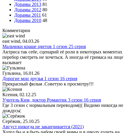
Дорамы 2013
81
Дорамы 2012
80
Дорамы 2011
61
Дорамы 2010
48
Комментарии
east wind
, 04.03.26
Мальчики краше цветов 1 сезон 25 серия
Актриса так себе, сценарий её роли в некоторых моментах
перебор смотреть не хочеться. А иногда её гримаса на лице
вызывает
Гульзина
, 16.01.26
Дорогие мои друзья 1 сезон 16 серия
Прекрасный фильм .Советую к просмотру!!!
Ксения
, 02.12.25
Учитель Ким, доктор Романтик 3 сезон 16 серия
Где 3 сезон с нормальным переводом((( Видимо никогда не
дождусь(
Серёжик
, 25.10.25
Август никогда не заканчивается (2021)
Хотел бы и я быть рабом своей мамы и в школу ездить на