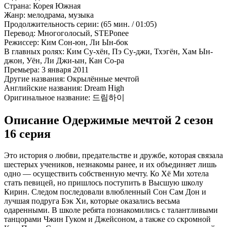
Страна:
Корея Южная
Жанр:
мелодрама, музыка
Продолжительность серии:
(65 мин. / 01:05)
Перевод:
Многоголосый, STEPonee
Режиссер:
Ким Сон-юн, Ли Ын-бок
В главных ролях:
Ким Су-хён, Пэ Су-джи, Тхэгён, Хам Ын-
джон, Уён, Ли Джи-ын, Кан Со-ра
Премьера:
3 января 2011
Другие названия:
Окрылённые мечтой
Английские названия:
Dream High
Оригинальное название:
드림하이
Описание Одержимые мечтой 2 сезон
16 серия
Это история о любви, предательстве и дружбе, которая связала
шестерых учеников, незнакомы ранее, и их объединяет лишь
одно — осуществить собственную мечту. Ко Хё Ми хотела
стать певицей, но пришлось поступить в Высшую школу
Кирин. Следом последовали влюбленный Сон Сам Дон и
лучшая подруга Бэк Хи, которые оказались весьма
одаренными. В школе ребята познакомились с талантливыми
танцорами Чжин Гуком и Джейсоном, а также со скромной