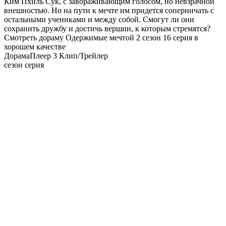
Ким Пхиль Сук, с завораживающим голосом, но невзрачной
внешностью. Но на пути к мечте им придется соперничать с
остальными учениками и между собой. Смогут ли они
сохранить дружбу и достичь вершин, к которым стремятся?
Смотреть дораму Одержимые мечтой 2 сезон 16 серия в
хорошем качестве
Дорама
Плеер 3
Клип/Трейлер
сезон серия