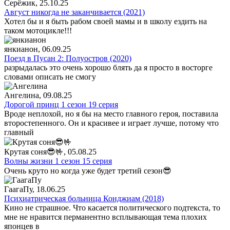
Серёжик
, 25.10.25
Август никогда не заканчивается (2021)
Хотел бы и я быть рабом своей мамы и в школу ездить на
таком мотоцикле!!!
янкианон
, 06.09.25
Поезд в Пусан 2: Полуостров (2020)
разрыдалась это очень хорошо блять да я просто в восторге
словами описать не смогу
Ангелина
, 09.08.25
Дорогой принц 1 сезон 19 серия
Вроде неплохой, но я бы на место главного героя, поставила
второстепенного. Он и красивее и играет лучше, потому что
главный
Крутая соня😎🤟
, 05.08.25
Волны жизни 1 сезон 15 серия
Очень круто но когда уже будет третий сезон😎
ГаагаПу
, 18.06.25
Психиатрическая больница Конджиам (2018)
Кино не страшное. Что касается политического подтекста, то
мне не нравится перманентно всплывающая тема плохих
японцев в