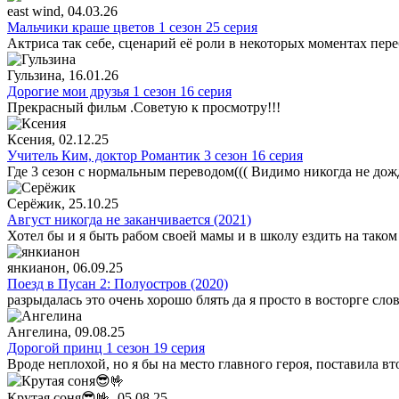
east wind
, 04.03.26
Мальчики краше цветов 1 сезон 25 серия
Актриса так себе, сценарий её роли в некоторых моментах пере
Гульзина
, 16.01.26
Дорогие мои друзья 1 сезон 16 серия
Прекрасный фильм .Советую к просмотру!!!
Ксения
, 02.12.25
Учитель Ким, доктор Романтик 3 сезон 16 серия
Где 3 сезон с нормальным переводом((( Видимо никогда не дож
Серёжик
, 25.10.25
Август никогда не заканчивается (2021)
Хотел бы и я быть рабом своей мамы и в школу ездить на таком
янкианон
, 06.09.25
Поезд в Пусан 2: Полуостров (2020)
разрыдалась это очень хорошо блять да я просто в восторге сло
Ангелина
, 09.08.25
Дорогой принц 1 сезон 19 серия
Вроде неплохой, но я бы на место главного героя, поставила в
Крутая соня😎🤟
, 05.08.25